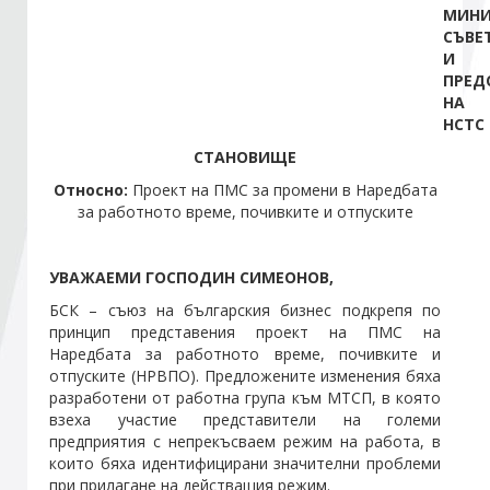
МИНИ
СЪВЕ
Стани член
И
ПРЕД
НА
Абонирайте се!
НСТС
СТАНОВИЩЕ
Относно:
Проект на ПМС за промени в Наредбата
за работното време, почивките и отпуските
УВАЖАЕМИ ГОСПОДИН СИМЕОНОВ,
БСК – съюз на българския бизнес подкрепя по
принцип представения проект на ПМС на
Наредбата за работното време, почивките и
отпуските (НРВПО). Предложените изменения бяха
разработени от работна група към МТСП, в която
взеха участие представители на големи
предприятия с непрекъсваем режим на работа, в
които бяха идентифицирани значителни проблеми
при прилагане на действащия режим.