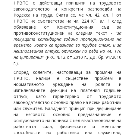
НРВПО с действащи принципи на трудовото
законодателство и конкретни разпоредби на
Кодекса на труда. Счита се, че чл. 42, ал. 1 от
НРВПО не съответства на чл. 224 КТ, ал. 1 след
обявяване от Конституционния съд за
противоконституционен на следния текст - "
за
текущата календарна година пропорционално на
времето, което се признава за трудов стаж, и за
неизползвания отпуск, отложен по реда на чл. 176
на цитирания
" (РКС №12 от 2010 г., ДВ, бр. 91/2010
г.).
Според колегите, настояващи за промяна на
НРВПО, налице е съществен проблем в
нормативното уреждане на ролята и
изпълняваните функции на платения годишен
отпуск, като гарантирано от трудовото
законодателство основно право на всеки работник
или служител. Валидният принцип при дефиниране
на неговото основно предназначение е
осигуряването на почивка с цел възстановяване на
работната сила, физическите и ментални
способности на работника или служителя,