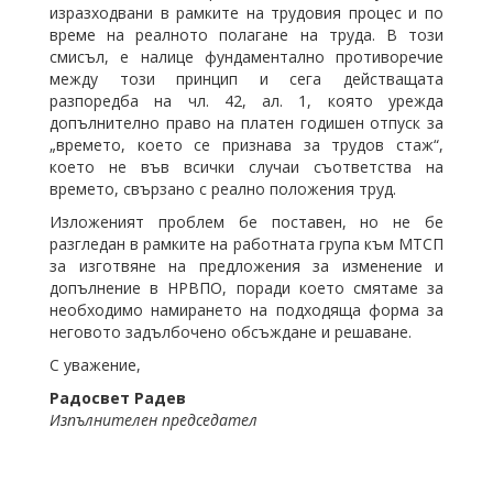
изразходвани в рамките на трудовия процес и по
време на реалното полагане на труда. В този
смисъл, е налице фундаментално противоречие
между този принцип и сега действащата
разпоредба на чл. 42, ал. 1, която урежда
допълнително право на платен годишен отпуск за
„времето, което се признава за трудов стаж“,
което не във всички случаи съответства на
времето, свързано с реално положения труд.
Изложеният проблем бе поставен, но не бе
разгледан в рамките на работната група към МТСП
за изготвяне на предложения за изменение и
допълнение в НРВПО, поради което смятаме за
необходимо намирането на подходяща форма за
неговото задълбочено обсъждане и решаване.
С уважение,
Радосвет Радев
Изпълнителен председател