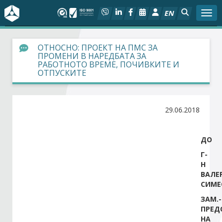
EN
Togg
За БСК
ОТНОСНО: ПРОЕКТ НА ПМС ЗА
ПРОМЕНИ В НАРЕДБАТА ЗА
РАБОТНОТО ВРЕМЕ, ПОЧИВКИТЕ И
На фокус
ОТПУСКИТЕ
Актуално
29.06.2018
Социален диалог
ДО
Дейности
Г-
Н
Арбитражен съд
ВАЛЕ
СИМЕ
Проекти
ЗАМ.-
ПРЕД
НА
Членове