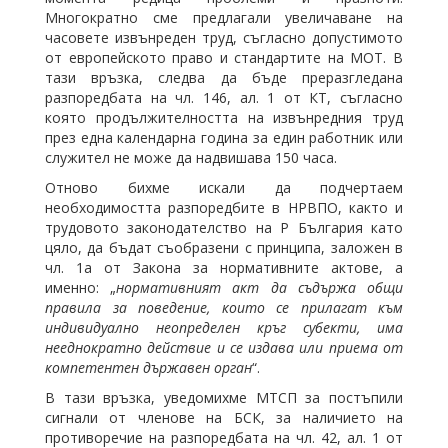
Многократно сме предлагали увеличаване на
часовете извънреден труд, съгласно допустимото
от европейското право и стандартите на МОТ. В
тази връзка, следва да бъде преразгледана
разпоредбата на чл. 146, ал. 1 от КТ, съгласно
която продължителността на извънредния труд
през една календарна година за един работник или
служител не може да надвишава 150 часа.
Отново бихме искали да подчертаем
необходимостта разпоредбите в НРВПО, както и
трудовото законодателство на Р България като
цяло, да бъдат съобразени с принципа, заложен в
чл. 1а от Закона за нормативните актове, а
именно: „
нормативният акт да съдържа общи
правила за поведение, които се прилагат към
индивидуално неопределен кръг субекти, има
нееднократно действие и се издава или приема от
компетентен държавен орган
“.
В тази връзка, уведомихме МТСП за постъпили
сигнали от членове на БСК, за наличието на
противоречие на разпоредбата на чл. 42, ал. 1 от