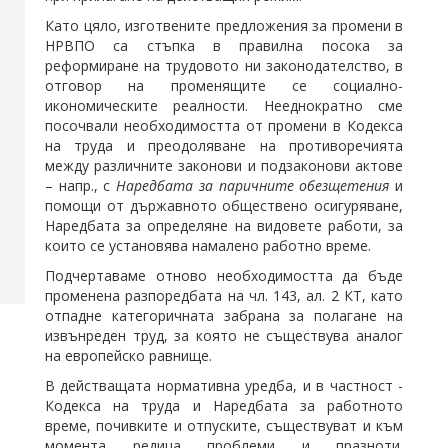
Като цяло, изготвените предложения за промени в
НРВПО са стъпка в правилна посока за
реформиране на трудовото ни законодателство, в
отговор на променящите се социално-
икономическите реалности. Нееднократно сме
посочвали необходимостта от промени в Кодекса
на труда и преодоляване на противоречията
между различните законови и подзаконови актове
– напр., с
Наредбата за паричните обезщетения
и
помощи от държавното обществено осигуряване,
Наредбата за определяне на видовете работи, за
които се установява намалено работно време.
Подчертаваме отново необходимостта да бъде
променена разпоредбата на чл. 143, ал. 2 КТ, като
отпадне категоричната забрана за полагане на
извънреден труд, за която не съществува аналог
на европейско равнище.
В действащата нормативна уредба, и в частност -
Кодекса на труда и Наредбата за работното
време, почивките и отпуските, съществуват и към
момента редица проблеми и празноти.