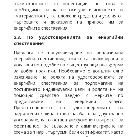
възможностите за инвестиции, но това е
необходимо, за да се осигури изискването за
„материалност“, т.е. вложени средства и усилия от
търговците и доказване на приноса им за
енергийните спестявания.
2.3.
По удостоверенията за енергийни
спестявания
Предлага се популяризиране на реализирани
енергийни спестявания, които са реализирани и
доказани по подобие на съществуващи платформи
за добри практики. Необходимо е допълнително
изясняване на ролята на удостоверенията за
енергийни спестявания за подпомагане на
постигането индивидуални цели и ролята им на
помощно средство заедно с мерките по
предоставяне на енергийни услуги.
Преотстъпването на удостоверенията на
задължените лица става на база на двустранно
договаряне, като остава дискусионен въпросът за
ефективност за създаване и администриране на
схема за т.нар. „търгуеми бели сертификати“, както