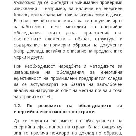
възможно да се обсъдят и минимални проверими
изисквания – например, за наличие на енергиен
баланс, използвани методи за изчисление и други.
В този случай отново могат да се популяризират
разработените вече методики за енергийни
обследвания, които дават приложения със
съответните елементи - обхват, структура и
съдържание на примерни образци на документи
(напр. доклад), детайлно описание на предлаганите
мерки и други.
При необходимост наредбите и методиките за
извършване на обследвания за енергийна
ефективност на промишлени предприятия следва
да се актуализират на базата на задълбочен
анализ на натрупания опит на местна почва и този
на страните от ЕС.
1.2.
По резюмето на обследването за
енергийна ефективност на сгради.
Да се опрости резюмето на обследването за
енергийна ефективност на сгради. В настоящия му
вид то прилича по-скоро на доклад по образец,