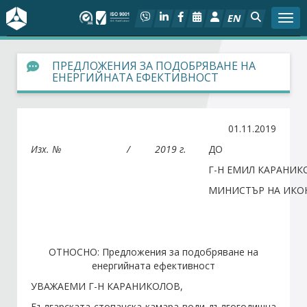
EN
Togg
За БСК
ПРЕДЛОЖЕНИЯ ЗА ПОДОБРЯВАНЕ НА
ЕНЕРГИЙНАТА ЕФЕКТИВНОСТ
На фокус
01.11.2019
Актуално
Изх. №
/
2019
г.
ДО
Социален диалог
Г-Н ЕМИЛ КАРАНИК
МИНИСТЪР НА ИК
Дейности
Арбитражен съд
ОТНОСНО: Предложения за подобряване на
енергийната ефективност
Проекти
УВАЖАЕМИ Г-Н КАРАНИКОЛОВ,
Членове
Българската стопанска камара води дългогодишна