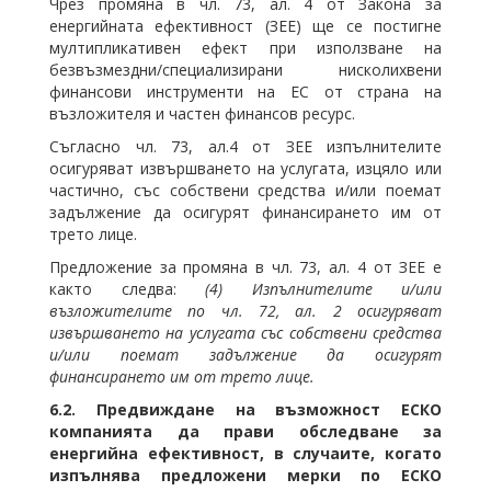
Чрез промяна в чл. 73, ал. 4 от Закона за
енергийната ефективност (ЗЕЕ) ще се постигне
мултипликативен ефект при използване на
безвъзмездни/специализирани нисколихвени
финансови инструменти на ЕС от страна на
възложителя и частен финансов ресурс.
Съгласно чл. 73, ал.4 от ЗЕЕ изпълнителите
осигуряват извършването на услугата, изцяло или
частично, със собствени средства и/или поемат
задължение да осигурят финансирането им от
трето лице.
Предложение за промяна в чл. 73, ал. 4 от ЗЕЕ е
както следва:
(4) Изпълнителите и/или
възложителите по чл. 72, ал. 2 осигуряват
извършването на услугата със собствени средства
и/или поемат задължение да осигурят
финансирането им от трето лице.
6.2.
Предвиждане на възможност ЕСКО
компанията да прави обследване за
енергийна ефективност, в случаите, когато
изпълнява предложени мерки по ЕСКО