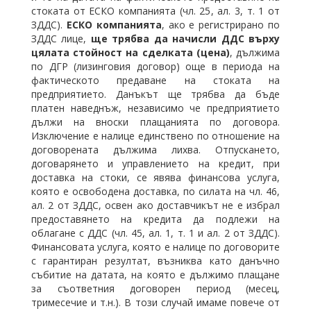
стоката от ЕСКО компанията (чл. 25, ал. 3, т. 1 от
ЗДДС).
ЕСКО компанията
, ако е регистрирано по
ЗДДС лице,
ще трябва да начисли ДДС върху
цялата стойност на сделката (цена)
, дължима
по ДГР (лизинговия договор) още в периода на
фактическото предаване на стоката на
предприятието. Данъкът ще трябва да бъде
платен наведнъж, независимо че предприятието
дължи на вноски плащанията по договора.
Изключение е налице единствено по отношение на
договорената дължима лихва. Отпускането,
договарянето и управлението на кредит, при
доставка на стоки, се явява финансова услуга,
която е освободена доставка, по силата на чл. 46,
ал. 2 от ЗДДС, освен ако доставчикът не е избрал
предоставянето на кредита да подлежи на
облагане с ДДС (чл. 45, ал. 1, т. 1 и ал. 2 от ЗДДС).
Финансовата услуга, която е налице по договорите
с гарантиран резултат, възниква като данъчно
събитие на датата, на която е дължимо плащане
за съответния договорен период (месец,
тримесечие и т.н.). В този случай имаме повече от