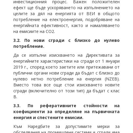
инвестиционния процес. Важен положителен
ефект ще бъде ускоряването на изпълнението на
целите за дял на енергията от ВЕИ в общото
потребление на електроенергия, подобряване на
енергийната ефективност, както и намаляването
на емисиите на СО2.
3.2.
По нови сгради с близко до нулево
потребление.
Да се изпълни изискването на Директивата за
енергийните характеристики на сгради от 1 януари
2019 г., според което заетите или притежавани от
публични органи нови сгради да бъдат с близко до
нулево нетно потребление на енергия (NZEB).
Вместо това все още стои изискването новите
сгради (включително от този тип) да бъдат с клас
В.
3.3.
По реферативните стойности на
коефициенти за определяне на първичната
енергия и спестените емисии.
Към Наредбите за допустимите мерки за
обследвания на промишлени системи и сгради има