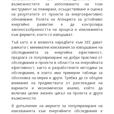
възможностите за използването на този
инструмент за планиране, осъществяване и оценка
на резултатите от проекти за енергоефективно
обновяване. Ролята на Агенцията за устойчиво
енергийно развитие е да контролира
законосъобразността на процеса и изискванията
към фирмите, които го извършват.
Тъй като и в момента наредбите към ЗЕЕ дават
рамката с минимални изисквания за извършване на
обследванията за енергийна ефективност,
предлага се популяризиране на добри практики от
обследвания и проекти в областта на енергийната
ефективност, както и разработените методики за
обследвания, в които има примерни таблици за
обосновка на мерки и други. Трябва да се обърне
внимание на предимствата от разглеждане на
варианти и икономически анализ, който да
включва целия жизнен цикъл на проекта и други
възможности.
В допълнение на мерките за популяризиране на
изискванията към енергийните обследвания е