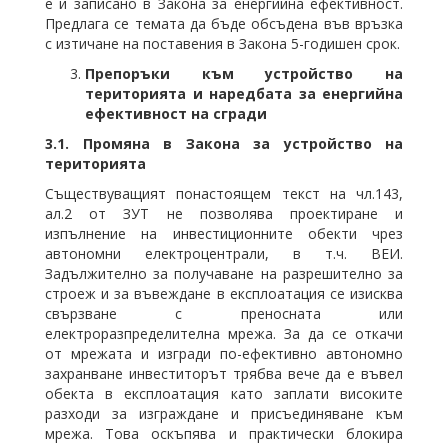
е и записано в Закона за енергийна ефективност.
Предлага се темата да бъде обсъдена във връзка
с изтичане на поставения в Закона 5-годишен срок.
Препоръки към устройство на
територията и наредбата за енергийна
ефективност на сгради
3.1.
Промяна в Закона за устройство на
територията
Съществуващият понастоящем текст на чл.143,
ал.2 от ЗУТ не позволява проектиране и
изпълнение на инвестиционните обекти чрез
автономни електроцентрали, в т.ч. ВЕИ.
Задължително за получаване на разрешително за
строеж и за въвеждане в експлоатация се изисква
свързване с преносната или
електроразпределителна мрежа. За да се откачи
от мрежата и изгради по-ефективно автономно
захранване инвеститорът трябва вече да е въвел
обекта в експлоатация като заплати високите
разходи за изграждане и присъединяване към
мрежа. Това оскъпява и практически блокира