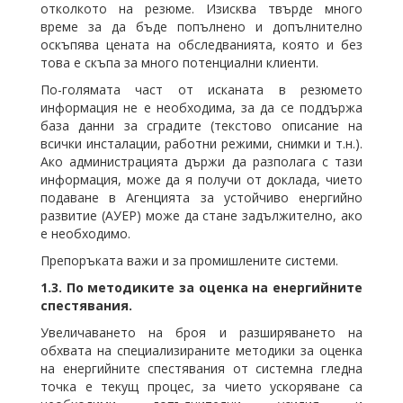
отколкото на резюме. Изисква твърде много
време за да бъде попълнено и допълнително
оскъпява цената на обследванията, която и без
това е скъпа за много потенциални клиенти.
По-голямата част от исканата в резюмето
информация не е необходима, за да се поддържа
база данни за сградите (текстово описание на
всички инсталации, работни режими, снимки и т.н.).
Ако администрацията държи да разполага с тази
информация, може да я получи от доклада, чието
подаване в Агенцията за устойчиво енергийно
развитие (АУЕР) може да стане задължително, ако
е необходимо.
Препоръката важи и за промишлените системи.
1.3.
По методиките за оценка на енергийните
спестявания.
Увеличаването на броя и разширяването на
обхвата на специализираните методики за оценка
на енергийните спестявания от системна гледна
точка е текущ процес, за чието ускоряване са