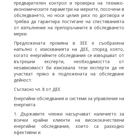
предварителен контрол и проверка на технико-
икономическите параметри на мерките, посочени в
обследването, но носи целия риск по договора и
трябва да гарантира постигане на спестяванията
от изпълнение на препоръчаните в обследването
мерки.
Предложената промяна в ЗЕЕ е съобразена
напълно с изискванията на ДЕЕ, според която,
когато енергийните обследвания се извършват от
вътрешни експерти, необходимостта от
независимост би изисквала тези експерти да не
участват пряко в подложената на обследване
дейност.
Съгласно чл. 8 от ДЕЕ
Енергийни обследвания и системи за управление на
енергията
1. Държавите членки насърчават наличието за
всички крайни клиенти на висококачествени
енергийни обследвания, които са разходно
ефективни и: