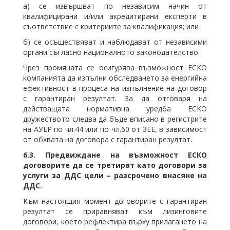
а) се извършват по независим начин от
квалифицирани и/или акредитирани експерти в
съответствие с критериите за квалификация; или
б) се осъществяват и наблюдават от независими
органи съгласно националното законодателство.
Чрез промяната се осигурява възможност ЕСКО
компанията да изпълни обследването за енергийна
ефективност в процеса на изпълнение на договор
с гарантиран резултат. За да отговаря на
действащата нормативна уредба ЕСКО
дружеството следва да бъде вписано в регистрите
на АУЕР по чл.44 или по чл.60 от ЗЕЕ, в зависимост
от обхвата на договора с гарантиран резултат.
6.3.
Предвиждане на възможност ЕСКО
договорите да се третират като договори за
услуги за ДДС цели – разсрочено внасяне на
ДДС.
Към настоящия момент договорите с гарантиран
резултат се приравняват към лизинговите
договори, което рефлектира върху прилагането на