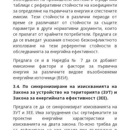
таблици с реферативни стойности на коефициенти
за определяне на първичната енергия и спестените
емисии. Тези стойности в различни периоди от
време се различават от стойности за същите
параметри в други нормативни документи, които
се прилагат от крайните потребители. Предлага се
да се въведат указания относно безконфликтното
използване на тези референтни стойности в
обследванията за енергийна ефективност.
Предлага се и в Наредба № 7 да се добавят
емисионни фактори и фактори за първична
енергия за различните видове възобновяеми
енергийни източници (ВЕИ).
3.4.
По синхронизиране на изискванията на
Закона за устройство на територията (ЗУТ) и
Закона за енергийната ефективност (ЗЕЕ).
Предлага се да се синхронизират изискванията на
ЗУТ и ЗЕЕ. Има затруднения със сертификатите за
проектни енергийни характеристики и
изискванията на двата закона. По-ясно трябва да
са дефинирани на кои сгради при въвеждане в