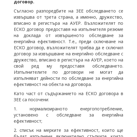
договор.
Съгласно разпоредбите на ЗЕЕ обследването се
извършва от трета страна, а именно, дружество,
вписано в регистъра на АУЕР. Възложителят по
ЕСКО договор предоставя на изпълнителя резюме
на доклада от извършеното обследване за
енергийна ефективност. Т.е., преди сключване на
ЕСКО договор, възложителят трябва да е сключил
договор за извършване на енергийно обследване с
дружество, вписано в регистъра на АУЕР, което на
свой ред му предоставя обследването.
Изпълнителите по договори не могат да
изпълняват дейности по обследване за енергийна
ефективност на обекта на договора.
Като част от съдържанието на ЕСКО договора в
ЗЕЕ са посочени:
1. нормализираното енергопотребление,
установено с обследване за енергийна
ефективност;
2. списък на мерките за ефективност, които ще
бъдат изпълнени, включително стъпките, които