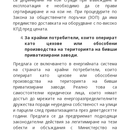
експлоатация е необходимо да се прави
сертифициране и на кои не. При процедурите по
Закона за обществените поръчки (ЗОП) да има
предимство доставката на оборудване с по-високо
КПД пред цената.
За крайни потребители, които оперират
като цехове или обособени
производства на територията на бивши
приватизирани заводи.
Предлага се включването в енергийната система
на страната на крайни потребители, които
оперират като цехове или обособени
производства на територията на бивши
приватизирани заводи. Реално това са
самостоятелни юридически лица, които нямат
достъп до мрежите на енергоразпределителните
дружества поради неуредена собственост на улици
и парцели след приватизацията през деветдесетте
години. Предлага се да предприемат подходящи
законодателни действия за легитимиране на тези
обекти и обсъждания с Министерство на