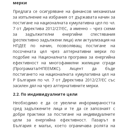
мерки
Предлага се осигуряване на финансов механизъм
за изпълнение на избрания от държавата начин за
постигане на националната кумулативна цел по чл.
7 от Директива 2012/27/ЕС, а именно – чрез схеми
за задължителни енергийни спестявания
(респективно задължени лица) или актуализация на
НПДЕЕ по начин, позволяващ постигане на
посочената цел чрез алтернативни мерки по
подобие на Националната програма за енергийна
ефективност на многофамилни жилищни сгради
(Програмата/НПЕЕМЖС). Акцент да бъде
постигането на националната кумулативна цел на
Р България по чл. 7 от Директива 2012/27/ЕС със
засилен дял на чрез алтернативните мерки.
2.2.
По индивидуалните цели
Необходимо е да се увеличи информираността
сред задължените лица и те да се запознаят с
добри практики за постигане на индивидуалните
цели за енергийна ефективност. Пазарът в
България е малък, което ограничава ролята на