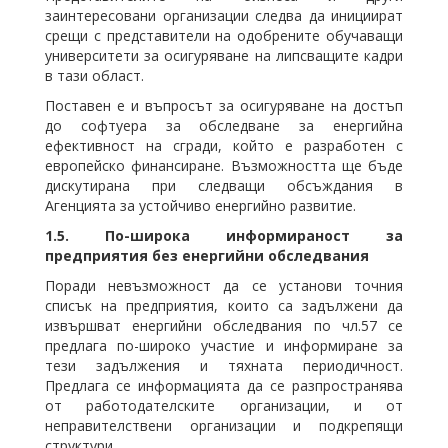
заинтересовани организации следва да инициират
срещи с представители на одобрените обучаващи
университети за осигуряване на липсващите кадри
в тази област.
Поставен е и въпросът за осигуряване на достъп
до софтуера за обследване за енергийна
ефективност на сгради, който е разработен с
европейско финансиране. Възможността ще бъде
дискутирана при следващи обсъждания в
Агенцията за устойчиво енергийно развитие.
1.5.
По-широка информираност за
предприятия без енергийни обследвания
Поради невъзможност да се установи точния
списък на предприятия, които са задължени да
извършват енергийни обследвания по чл.57 се
предлага по-широко участие и информиране за
тези задължения и тяхната периодичност.
Предлага се информацията да се разпространява
от работодателските организации, и от
неправителствени организации и подкрепящи
структури.