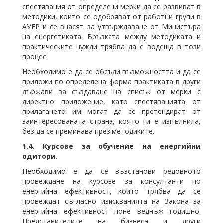
спестявания от определени мерки да се развиват в
методики, които се одобряват от работни групи в
АУЕР и се внасят за утвърждаване от Министъра
на енергетиката. Връзката между методиката и
практическите нужди трябва да е водеща в този
процес.
Необходимо е да се обсъди възможността и да се
приложи по определена форма практиката в други
държави за създаване на списък от мерки с
директно приложение, като спестяванията от
прилагането им могат да се претендират от
заинтересованата страна, която ги е изпълнила,
без да се преминава през методиките.
1.4.
Курсове за обучение на енергийни
одитори.
Необходимо е да се възстанови редовното
провеждане на курсове за консултанти по
енергийна ефективност, които трябва да се
провеждат съгласно изискванията на Закона за
енергийна ефективност поне веднъж годишно.
Представителите на бизнеса и други