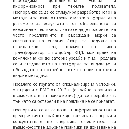
необходими допълнителни усилия и
информираност при техните ползватели.
Препоръчва се да се стимулира разработването на
методики за всяка от групите мерки от формата на
резюмето за резултатите от обследването за
енергийна ефективност, като се даде приоритет на
често предлаганите и въвеждани мерки за
спестяване на енергия (напр. за подмяна на
осветителни тела, подмяна на силов
трансформатор с по-добър КПД, монтиране на
комплектна кондензаторна уредба и т.н.). Предлага
се и създаването на платформа за индикация и
обсъждане на потребностите от нови конкретни
видове методики.
Предлага се групата от специализирани методики,
утвърдени с ПМС от 2013 г. (с крайно ограничени
възможности за приложение) да се преработят,
тъй като са остарели и на практика не се прилагат.
Препоръчва се да се повиши информираността на
предприятията, крайните доставчици на енергия и
консултантите по енергийна ефективност за
възможностите добрите практики за доказване на