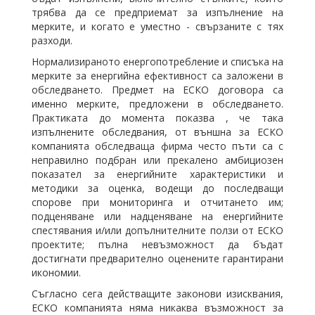
трябва да се предприемат за изпълнение на
мерките, и когато е уместно - свързаните с тях
разходи.
Нормализираното енергопотребление и списъка на
мерките за енергийна ефективност са заложени в
обследването. Предмет на ЕСКО договора са
именно мерките, предложени в обследването.
Практиката до момента показва , че така
изпълнените обследвания, от външна за ЕСКО
компанията обследваща фирма често пъти са с
неправилно подбран или прекалено амбициозен
показател за енергийните характеристики и
методики за оценка, водещи до последващи
спорове при мониторинга и отчитането им;
подценяване или надценяване на енергийните
спестявания и/или допълнителните ползи от ЕСКО
проектите; пълна невъзможност да бъдат
достигнати предварително оценените гарантирани
икономии.
Съгласно сега действащите законови изисквания,
ЕСКО компанията няма никаква възможност за