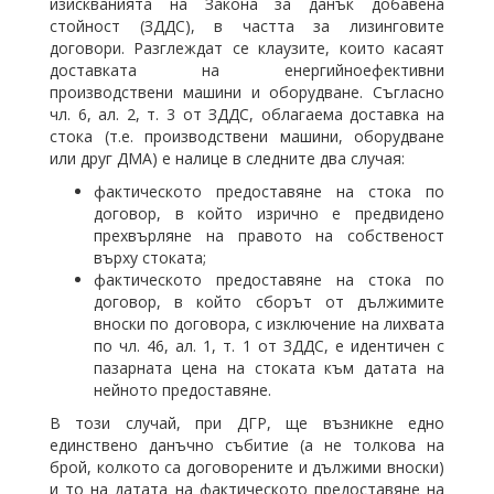
изискванията на Закона за данък добавена
стойност (ЗДДС), в частта за лизинговите
договори. Разглеждат се клаузите, които касаят
доставката на енергийноефективни
производствени машини и оборудване. Съгласно
чл. 6, ал. 2, т. 3 от ЗДДС, облагаема доставка на
стока (т.е. производствени машини, оборудване
или друг ДМА) е налице в следните два случая:
фактическото предоставяне на стока по
договор, в който изрично е предвидено
прехвърляне на правото на собственост
върху стоката;
фактическото предоставяне на стока по
договор, в който сборът от дължимите
вноски по договора, с изключение на лихвата
по чл. 46, ал. 1, т. 1 от ЗДДС, е идентичен с
пазарната цена на стоката към датата на
нейното предоставяне.
В този случай, при ДГР, ще възникне едно
единствено данъчно събитие (а не толкова на
брой, колкото са договорените и дължими вноски)
и то на датата на фактическото предоставяне на