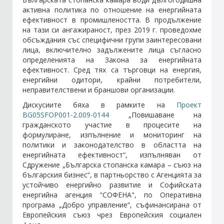
активна политика по отношение на енергийната
ефективност в промишлеността. В продължение
Стани член
на тази си ангажираност, през 2019 г. проведохме
обсъждания със специфични групи заинтересовани
лица, включително задължените лица съгласно
Абонирайте се!
определенията на Закона за енергийната
ефективност. Сред тях са търговци на енергия,
енергийни одитори, крайни потребители,
неправителствени и браншови организации.
Дискусиите бяха в рамките на
Проект
BG05SFOP001-2.009-0144
„Повишаване на
гражданското участие в процесите на
формулиране, изпълнение и мониторинг на
политики и законодателство в областта на
енергийната ефективност“, изпълняван от
Сдружение „Българска стопанска камара – съюз на
българския бизнес“, в партньорство с Агенцията за
устойчиво енергийно развитие и Софийската
енергийна агенция "СОФЕНА", по Оперативна
програма „Добро управление“, съфинансирана от
Европейския съюз чрез Европейския социален