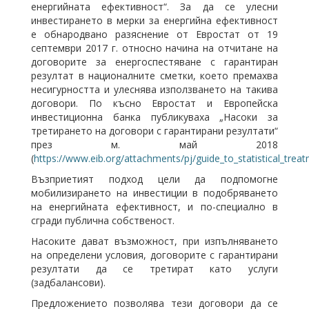
енергийната ефективност“. За да се улесни
инвестирането в мерки за енергийна ефективност
е обнародванo разяснение от Евростат от 19
септември 2017 г. относно начина на отчитане на
договорите за енергоспестяване с гарантиран
резултат в националните сметки, което премахва
несигурността и улеснява използването на такива
договори. По късно Евростат и Европейска
инвестиционна банка публикуваха „Насоки за
третирането на договори с гарантирани резултати“
през м. май 2018
(
https://www.eib.org/attachments/pj/guide_to_statistical_trea
Възприетият подход цели да подпомогне
мобилизирането на инвестиции в подобряването
на енергийната ефективност, и по-специално в
сгради публична собственост.
Насоките дават възможност, при изпълняването
на определени условия, договорите с гарантирани
резултати да се третират като услуги
(задбалансови).
Предложението позволява тези договори да се