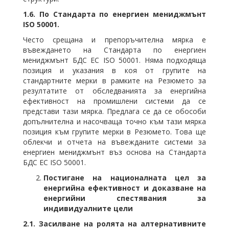
1.6.
По Стандарта по енергиен мениджмънт
ISO 50001.
Често срещана и препоръчителна мярка е
въвеждането на Стандарта по енергиен
мениджмънт БДС ЕС ISO 50001. Няма подходяща
позиция и указания в коя от групите на
стандартните мерки в рамките на Резюмето за
резултатите от обследванията за енергийна
ефективност на промишлени системи да се
представи тази мярка. Предлага се да се обособи
допълнителна и насочваща точно към тази мярка
позиция към групите мерки в Резюмето. Това ще
облекчи и отчета на въвежданите системи за
енергиен мениджмънт въз основа на Стандарта
БДС ЕС ISO 50001.
Постигане на националната цел за
енергийна ефективност и доказване на
енергийни спестявания за
индивидуалните цели
2.1.
Засилване на ролята на алтернативните