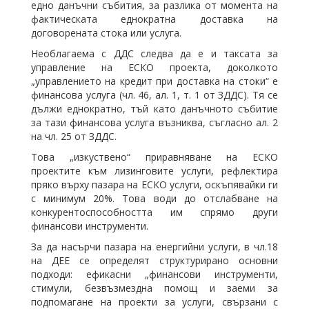
едно данъчни събития, за разлика от момента на
фактическата еднократна доставка на
договорената стока или услуга.
Необлагаема с ДДС следва да е и таксата за
управление на ЕСКО проекта, доколкото
„управлението на кредит при доставка на стоки“ е
финансова услуга (чл. 46, ал. 1, т. 1 от ЗДДС). Тя се
дължи еднократно, тъй като данъчното събитие
за тази финансова услуга възниква, съгласно ал. 2
на чл. 25 от ЗДДС.
Това „изкуствено“ приравняване на ЕСКО
проектите към лизинговите услуги, рефлектира
пряко върху пазара на ЕСКО услуги, оскъпявайки ги
с минимум 20%. Това води до отслабване на
конкурентоспособността им спрямо други
финансови инструменти.
За да насърчи пазара на енергийни услуги, в чл.18
на ДЕЕ се определят структурирано основни
подходи: ефикасни „финансови инструменти,
стимули, безвъзмездна помощ и заеми за
подпомагане на проекти за услуги, свързани с