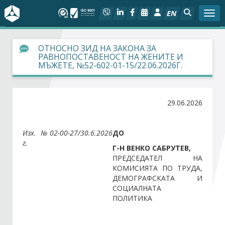
EN
Togg
За БСК
ОТНОСНО ЗИД НА ЗАКОНА ЗА
РАВНОПОСТАВЕНОСТ НА ЖЕНИТЕ И
МЪЖЕТЕ, №52-602-01-15/22.06.2026Г.
На фокус
Актуално
29.06.2026
Социален диалог
Изх. №02-00-27/30.6.2026
ДО
г.
Дейности
Г-Н ВЕНКО САБРУТЕВ,
ПРЕДСЕДАТЕЛ НА
КОМИСИЯТА ПО ТРУДА,
Арбитражен съд
ДЕМОГРАФСКАТА И
СОЦИАЛНАТА
ПОЛИТИКА
Проекти
Членове