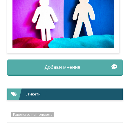
Добави мнение
Етикети
Равенство на половете