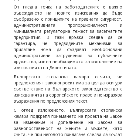
От гледна точка на работодателите е важно
въвеждането на новите изисквания да бъде
съобразено с принципите на правната сигурност,
административната пропорционалност и
минималната регулаторна тежест за засегнатите
предприятия. В тази връзка следва да се
гарантира, че предвидените механизми за
прилагане няма да създават необосновани
административни затруднения за публичните
дружества, извън необходимото за изпълнение на
изискванията на Директивата.
Българската стопанска камара отчита, че
предложеният законопроект има за цел да осигури
съответствие на българското законодателство с
изискванията на европейското право и не изразява
възражения по предложения текст.
С оглед изложеното, Българската стопанска
камара подкрепя приемането на проекта на Закон
за изменение и допълнение на Закона за
равнопоставеност на жените и мъжете, като
счита, че при неговото прилагане следва да бъдат