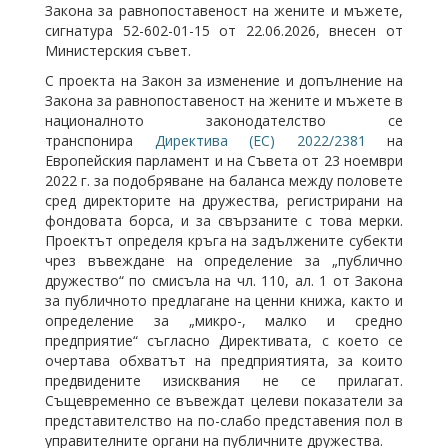
Закона за равнопоставеност на жените и мъжете,
сигнатура 52-602-01-15 от 22.06.2026, внесен от
Министерския съвет.
С проекта на Закон за изменение и допълнение на
Закона за равнопоставеност на жените и мъжете в
националното законодателство се
транспонира
Директива (ЕС) 2022/2381
на
Европейския парламент и на Съвета от 23 ноември
2022 г. за подобряване на баланса между половете
сред директорите на дружества, регистрирани на
фондовата борса, и за свързаните с това мерки.
Проектът определя кръга на задължените субекти
чрез въвеждане на определение за „публично
дружество“ по смисъла на чл. 110, ал. 1 от Закона
за публичното предлагане на ценни книжа, както и
определение за „микро-, малко и средно
предприятие“ съгласно Директивата, с което се
очертава обхватът на предприятията, за които
предвидените изисквания не се прилагат.
Същевременно се въвеждат целеви показатели за
представителство на по-слабо представения пол в
управителните органи на публичните дружества.