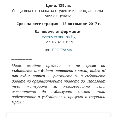
Цена: 139 лв.
Специална отстъпка за студенти и преподаватели -
50% от цената.
Срок за регистрация – 13 октомври 2017 г.
За повече информация:
events.economix.bg
Тел. 02 468 9115
вж.
ПРОГРАМА
_____________
Моля, имайте предвид, че
по време на
събитието ще бъдат направени снимки, видео и/
или аудио записи
. С участието си в събитието
давате на организаторите правото да използват
тези материали за некомерсиални цели,
включително да публикуват снимки и/или
видеоклипове в уебсайтове и профили в социални
мрежи.