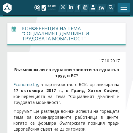
EN
Togg
За БСК
КОНФЕРЕНЦИЯ НА ТЕМА
"СОЦИАЛНИЯТ ДЪМПИНГ И
ТРУДОВАТА МОБИЛНОСТ"
На фокус
Актуално
17.10.2017
Възможни ли са еднакви заплати за еднакъв
Социален диалог
труд в ЕС?
Economix.bg
, в партньорство с БСК, организира
на
Дейности
17 октомври 2017 г., в Гранд Хотел София
,
конференцията на тема "Социалният дъмпинг и
трудовата мобилност".
Арбитражен съд
Форумът ще разгледа всички аспекти на горещата
тема за командированите работници в дните,
Проекти
когато се формира българската позиция преди
Европейския съвет на 23 октомври.
Членове