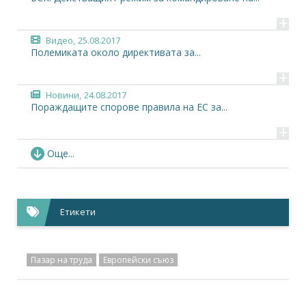
+
Видео,
25.08.2017
Полемиката около директивата за...
+
Новини,
24.08.2017
Пораждащите спорове правила на ЕС за...
+
Новини,
24.08.2017
Още...
BUSINESSEUROPE е против промяната на...
+
Видео,
24.08.2017
Етикети
Какво би означавало равно заплащане в ЕС за...
+
Пазар на труда
Европейски съюз