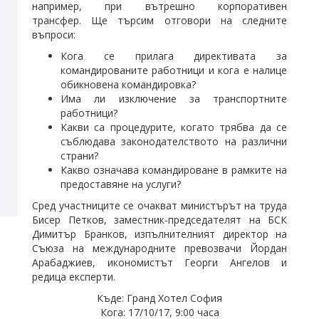
например, при вътрешно корпоративен
трансфер. Ще търсим отговори на следните
въпроси:
Кога се прилага директивата за
командированите работници и кога е налице
обикновена командировка?
Има ли изключение за транспортните
работници?
Какви са процедурите, когато трябва да се
съблюдава законодателството на различни
страни?
Какво означава командироване в рамките на
предоставяне на услуги?
Сред участниците се очакват министърът на труда
Бисер Петков, заместник-председателят на БСК
Димитър Бранков, изпълнителният директор на
Съюза на международните превозвачи Йордан
Арабаджиев, икономистът Георги Ангелов и
редица експерти.
Къде: Гранд Хотел София
Кога: 17/10/17, 9:00 часа