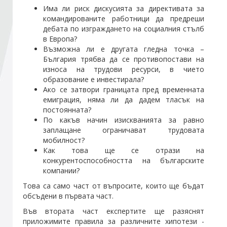
Има ли риск дискусията за директивата за
командированите работници да предреши
Стани член
дебата по изграждането на социалния стълб
в Европа?
Възможна ли е другата гледна точка –
Абонирайте се!
България трябва да се противопостави на
износа на трудови ресурси, в чието
образование е инвестирала?
Ако се затвори границата пред временната
емиграция, няма ли да дадем тласък на
постоянната?
По какъв начин изискванията за равно
заплащане ограничават трудовата
мобилност?
Как това ще се отрази на
конкурентоспособността на българските
компании?
Това са само част от въпросите, които ще бъдат
обсъдени в първата част.
Във втората част експертите ще разяснят
приложимите правила за различните хипотези -