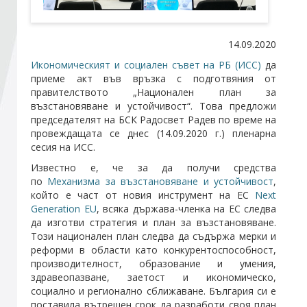
Стани член
14.09.2020
Икономическият и социален съвет на РБ (ИСС)
да
Абонирайте се!
приеме акт във връзка с подготвяния от
правителството „Национален план за
възстановяване и устойчивост“. Това предложи
председателят на БСК Радосвет Радев по време на
провеждащата се днес (14.09.2020 г.) пленарна
сесия на ИСС.
Известно е, че за да получи средства
по
Механизма за възстановяване и устойчивост
,
който е част от новия инструмент на ЕС
Next
Generation EU
, всяка държава-членка на ЕС следва
да изготви стратегия и план за възстановяване.
Този национален план следва да съдържа мерки и
реформи в области като конкурентоспособност,
производителност, образование и умения,
здравеопазване, заетост и икономическо,
социално и регионално сближаване. България си е
поставила вътрешен срок да разработи своя план