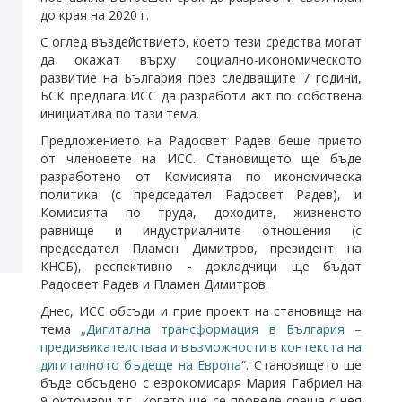
до края на 2020 г.
С оглед въздействието, което тези средства могат
да окажат върху социално-икономическото
развитие на България през следващите 7 години,
БСК предлага ИСС да разработи акт по собствена
инициатива по тази тема.
Предложението на Радосвет Радев беше прието
от членовете на ИСС. Становището ще бъде
разработено от Комисията по икономическа
политика (с председател Радосвет Радев), и
Комисията по труда, доходите, жизненото
равнище и индустриалните отношения (с
председател Пламен Димитров, президент на
КНСБ), респективно - докладчици ще бъдат
Радосвет Радев и Пламен Димитров.
Днес, ИСС обсъди и прие проект на становище на
тема
„Дигитална трансформация в България –
предизвикателстваа и възможности в контекста на
дигиталното бъдеще на Европа
“. Становището ще
бъде обсъдено с еврокомисаря Мария Габриел на
9 октомври т.г., когато ще се проведе среща с нея