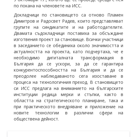
по покана на членовете на ИСС.
Докладчици по становището са отново Пламен
Димитров и Радосвет Радев, които представляват
групите на синдикатите и на работодателите.
Двамата съдокладчици поставиха за обсъждане
изготвения проект за становище. Всички участници
в заседанието се обединиха около значимостта и
актуалността на проекта, като подчертаха, че е
необходимо дигиталната трансформация в
България да се ускори, за да се гарантира
конкурентоспособността на България и да се
преодолее наблюдаваното сега изоставане в
процеса на технологичния преход. В становището
си ИСС предлага на вниманието на българските
институции редица мерки и стъпки, както в
областта на стратегическото планиране, така и
при практическото внедряване и приложение на
новите технологии в различни сфери на
обществена дейност.