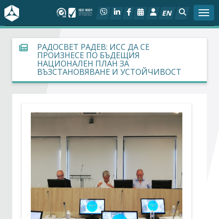
EN
Togg
За БСК
РАДОСВЕТ РАДЕВ: ИСС ДА СЕ
ПРОИЗНЕСЕ ПО БЪДЕЩИЯ
НАЦИОНАЛЕН ПЛАН ЗА
На фокус
ВЪЗСТАНОВЯВАНЕ И УСТОЙЧИВОСТ
Актуално
Социален диалог
Дейности
Арбитражен съд
Проекти
Членове