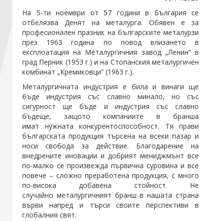
На 5-ти ноември от 57 години в България се
отбелязва Денят на металурга. Обявен е за
Стани член
професионален празник на българските металурзи
през 1963 година по повод влизането в
експлоатация на Металургичния завод „Ленин“ в
Абонирайте се!
град Перник (1953 г.) и на Стопанския металургичен
комбинат „Кремиковци“ (1963 г.).
Металургичната индустрия е била и винаги ще
бъде индустрия със славно минало, но със
сигурност ще бъде и индустрия със славно
бъдеще, защото компаниите в бранша
имат нужната конкурентоспособност. Тя прави
българската продукция търсена на всеки пазар и
носи свобода за действие. Благодарение на
внедрените иновации и добрият мениджмънт все
по-малко се произвежда първична суровина и все
повече – сложно преработена продукция, с много
по-висока добавена стойност. Не
случайно
металургичният бранш в нашата страна
върви напред и търси своите перспективи в
глобалния свят.