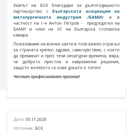
Екипът на БСК благодари за дългогодишното
партньорство с
Българската асоциация на
металургичната индустрия /БАМИ/
и в
частност на г-н Антон Петров - председател на
БАМИ и член на УС на Българска стопанска
камара.
Пожелаваме на всички заети в този важен отрасъл
за страната крепко здраве, самочувствие, с което
да преминат и през тези несигурни времена, вяра,
че доброто престои и навременни решения,
защото желязото се кове докато е топло!
Честит професионален празник!
Дата:
05.11.2020
Източник:
БСК