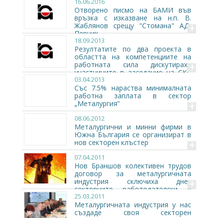
16.06.2016
Отворено писмо на БАМИ във
връзка с изказване на н.п. В.
+
Жаблянов срещу "Стомана" АД-
Перник
18.09.2013
Резултатите по два проекта в
областта на компетенциите на
+
работната сила дискутираха
участниците в заседание на СКС
03.04.2013
„Металургия"
Със 7.5% нараства минималната
работна заплата в сектор
+
„Металургия”
08.06.2012
Металургични и минни фирми в
Южна България се организират в
+
нов секторен клъстер
07.04.2011
Нов Браншов колективен трудов
договор за металургичната
+
индустрия сключиха днес
секторните работодателски и
25.03.2011
синдикални организации
Металургичната индустрия у нас
създаде своя секторен