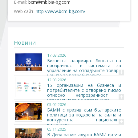
E-mail:
Web сайт:
http://www.bcm-bg.com/
Стани член
Абонирайте се!
Новини
17.03.2026
Бизнесът алармира: Липсата на
прозрачност в системата за
+
управление на отпадъците товари
цените за потребителите
12.03.2026
15 организации на бизнеса и
потребителите с отворено писмо
+
относно непрозрачност в
управлението на отпадъците
05.02.2026
БАМИ с призив към българските
политици за подкрепа на силна и
+
конкурентна национална
индустрия
05.11.2025
В Деня на металурга БАМИ връчи