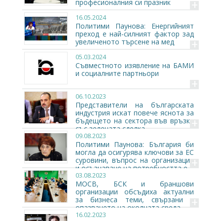
+
професионалния си празник
16.05.2024
Политими Паунова: Енергийният
преход е най-силният фактор зад
+
увеличеното търсене на мед
05.03.2024
Съвместното изявление на БАМИ
и социалните партньори
+
06.10.2023
Представители на българската
индустрия искат повече яснота за
+
бъдещето на сектора във връзка
със зелената сделка
09.08.2023
Политими Паунова: България би
могла да осигурява ключови за ЕС
+
суровини, въпрос на организация
и осъзнаване на потребността е
03.08.2023
МОСВ, БСК и браншови
организации обсъдиха актуални
+
за бизнеса теми, свързани с
опазването на околната среда
16.02.2023