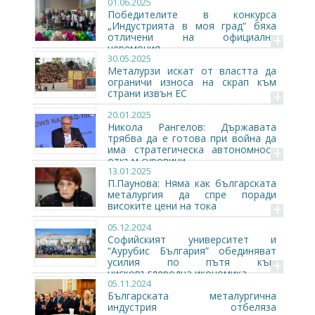
01.06.2025
Победителите в конкурса
„Индустрията в моя град“ бяха
+
отличени на официална
церемония
30.05.2025
Металурзи искат от властта да
ограничи износа на скрап към
+
страни извън ЕС
20.01.2025
Никола Рангелов: Държавата
трябва да е готова при война да
+
има стратегическа автономност
откъм суровини
13.01.2025
П.Паунова: Няма как българската
металургия да спре поради
+
високите цени на тока
05.12.2024
Софийският университет и
“Аурубис България” обединяват
+
усилия по пътя към
нисковъглеродна икономика
05.11.2024
Българската металургична
индустрия отбеляза