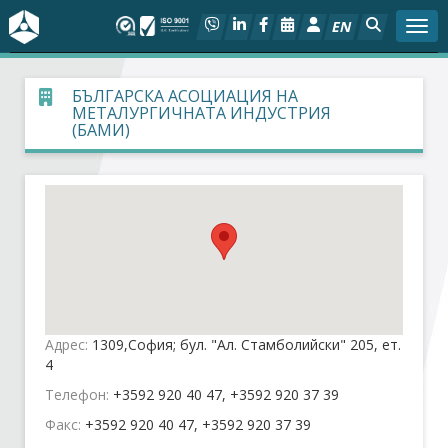
EN
Togg
За БСК
БЪЛГАРСКА АСОЦИАЦИЯ НА
МЕТАЛУРГИЧНАТА ИНДУСТРИЯ
(БАМИ)
На фокус
Актуално
Социален диалог
Дейности
Адрес:
1309,София; бул. "Ал. Стамболийски" 205, ет.
Арбитражен съд
4
Телефон:
+3592 920 40 47, +3592 920 37 39
Проекти
Факс:
+3592 920 40 47, +3592 920 37 39
Членове