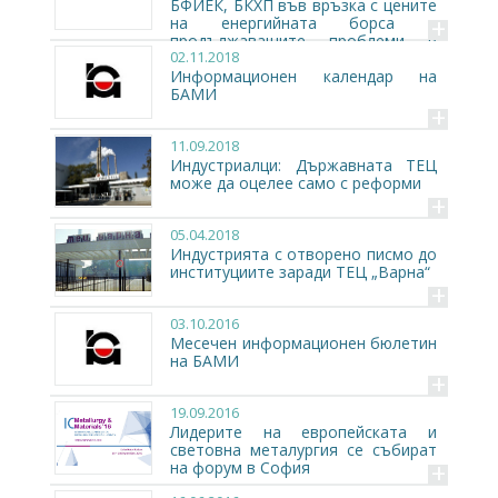
БФИЕК, БКХП във връзка с цените
+
на енергийната борса и
продължаващите проблеми в
02.11.2018
енергетиката
Информационен календар на
БАМИ
+
11.09.2018
Индустриалци: Държавната ТЕЦ
може да оцелее само с реформи
+
05.04.2018
Индустрията с отворено писмо до
институциите заради ТЕЦ „Варна“
+
03.10.2016
Месечен информационен бюлетин
на БАМИ
+
19.09.2016
Лидерите на европейската и
световна металургия се събират
+
на форум в София