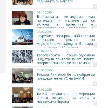
годишните си награди
+
03.11.2025
Българската металургия има
потенциал и желание да се
+
включи в проектите на
отбранителната индустрия на
21.07.2025
страната
„Аурубис“ завърши най-големия
капитален ремонт на
+
медодобивния завод в България
за последните 30 години
18.07.2025
Европейската стоманодобивна
индустрия притеснена от новите
+
американски тарифи за стомана
10.06.2025
Никола Рангелов бе преизбран за
председател на УС на БАМИ
+
01.06.2025
БАМИ организира конференция
„Чисти метали – за силна и
+
независима Европа“