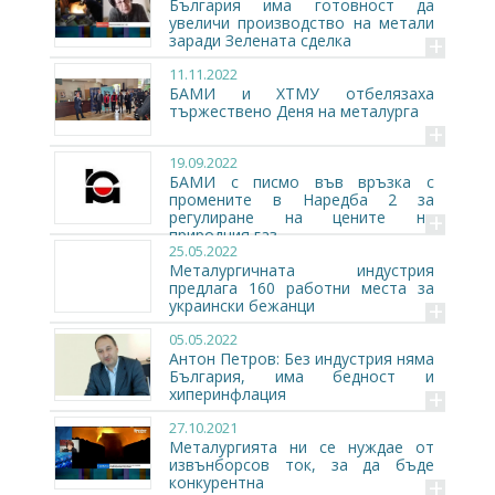
България има готовност да
увеличи производство на метали
+
заради Зелената сделка
11.11.2022
БАМИ и ХТМУ отбелязаха
тържествено Деня на металурга
+
19.09.2022
БАМИ с писмо във връзка с
промените в Наредба 2 за
+
регулиране на цените на
природния газ
25.05.2022
Металургичната индустрия
предлага 160 работни места за
+
украински бежанци
05.05.2022
Антон Петров: Без индустрия няма
България, има бедност и
+
хиперинфлация
27.10.2021
Металургията ни се нуждае от
извънборсов ток, за да бъде
+
конкурентна