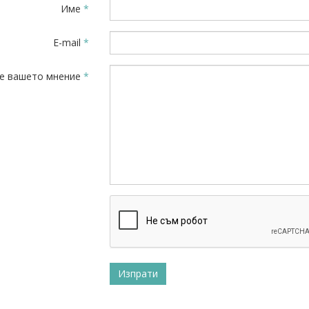
Име
*
новища
, 30.03.2020
E-mail
*
ище на БАМИ по проекта за промени в Закона за енергетика
е вашето мнение
*
новища
, 13.03.2020
овяване на надплатени суми за потребен природен газ за период
новища
, 17.02.2020
я на БАМИ, БФИЕК и БКХП относно допълнение на Закона за огр
ини
, 18.01.2020
 влизат в сила новите изисквания за по-висока биосигурност пр
риални ферми
новища
, 14.01.2020
 на УС на БАМИ във връзка с водната криза в гр. Перник