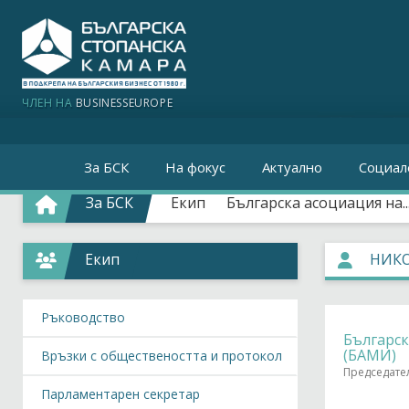
ЧЛЕН НА
BUSINESSEUROPE
За БСК
На фокус
Актуално
Социал
За БСК
Екип
Българска асоциация на..
Екип
НИКО
Ръководство
Българск
(БАМИ)
Връзки с обществеността и протокол
Председате
Парламентарен секретар