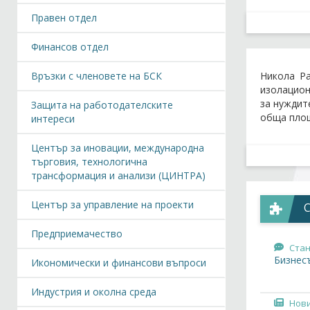
Правен отдел
Финансов отдел
Връзки с членовете на БСК
Никола Р
изолацион
за нуждит
Защита на работодателските
обща площ
интереси
Център за иновации, международна
търговия, технологична
трансформация и анализи (ЦИНТРА)
Център за управление на проекти
Предприемачество
Ста
Бизнес
Икономически и финансови въпроси
Индустрия и околна среда
Нов