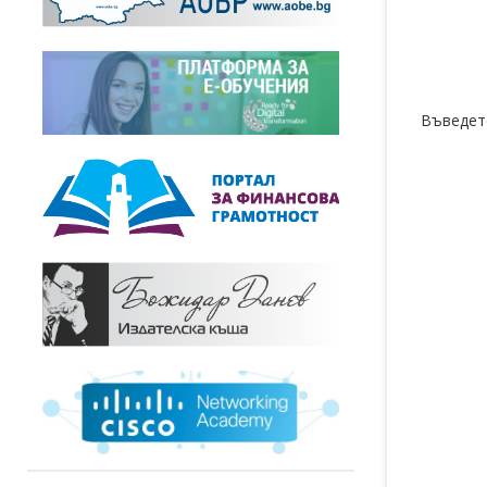
Ста
Станов
Въведет
Ста
Възстан
Ста
Позици
Нов
От днес
индуст
Ста
Позиция