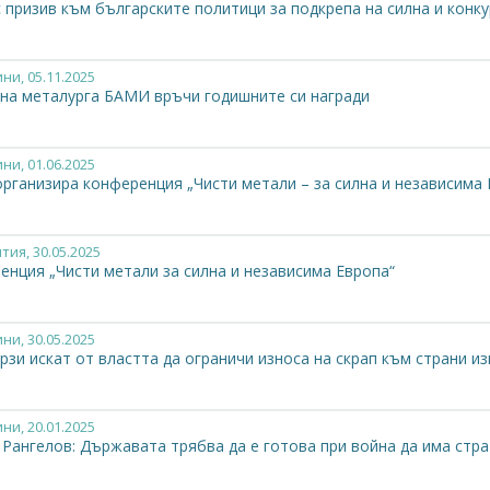
 призив към българските политици за подкрепа на силна и конк
ини
, 05.11.2025
 на металурга БАМИ връчи годишните си награди
ини
, 01.06.2025
рганизира конференция „Чисти метали – за силна и независима 
тия
, 30.05.2025
енция „Чисти метали за силна и независима Европа“
ини
, 30.05.2025
зи искат от властта да ограничи износа на скрап към страни и
ини
, 20.01.2025
 Рангелов: Държавата трябва да е готова при война да има стр