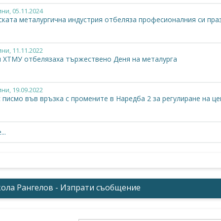
ини
, 05.11.2024
ската металургична индустрия отбеляза професионалния си пра
ини
, 11.11.2022
 ХТМУ отбелязаха тържествено Деня на металурга
ини
, 19.09.2022
писмо във връзка с промените в Наредба 2 за регулиране на це
новища
, 28.09.2021
..
я на БАМИ относно повишените цените на електрическата енерги
, запазване на конкурентоспособността на българската индустр
ини
, 05.11.2020
зваме Деня на металурга
ола Рангелов - Изпрати съобщение
ини
, 13.08.2020
Антон Петров, член на УС на БСК!