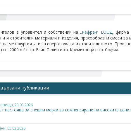
ангелов е управител и собственик на
„Рефран“ ЕООД
, фирма 
ни и строителни материали и изделия, прахообразни смеси за 
е на металургията и за енергетиката и строителството. Произ
 от 2000 m² в гр. Елин Пелин и кв. Кремиковци в гр. София.
Свързани публикации
новища
, 23.03.2026
ът настоява за спешни мерки за компенсиране на високите цени 
ини
, 05.02.2026