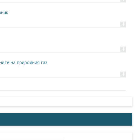
зник
+
+
ните на природния газ
+
я, мерки за тяхното намаляване и стабилизиране на
ия
+
+