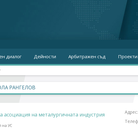
ен диалог
Дейности
Арбитражен съд
Проекти
.
ЛА РАНГЕЛОВ
Адрес
а асоциация на металургичната индустрия
Телеф
л на УС