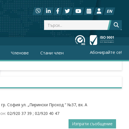
EN
Абонирайте се!
Членове
Стани член
:
гр. София ул. „Пирински Проход “ №37, вх. А
он:
02/920 37 39 ; 02/920 40 47
Изпрати съобщение