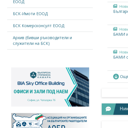
ЕООД
Нов
Българ
БСК-Имоти ЕООД
БСК Комерсконсулт ЕООД
Нов
БАМИ и
Архив (бивши ръководители и
служители на БСК)
Нов
БАМИ с 
Ста
Още.
Позици
пазара
Нов
Отбеля
Ник
Нов
ЧРД на 