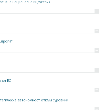
урентна национална индустрия
+
+
Европа“
+
+
звън ЕС
+
атегическа автономност откъм суровини
+