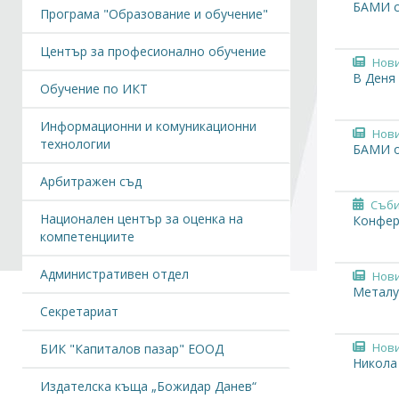
БАМИ с
Програма "Образование и обучение"
Център за професионално обучение
Нов
В Деня
Обучение по ИКТ
Информационни и комуникационни
Нов
технологии
БАМИ о
Арбитражен съд
Съби
Национален център за оценка на
Конфер
компетенциите
Административен отдел
Нов
Металур
Секретариат
Нов
БИК "Капиталов пазар" ЕООД
Никола
Издателска къща „Божидар Данев“