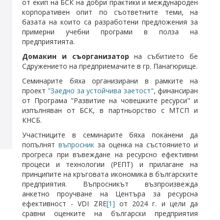
от екип на БСК на добри практики и международен
корпоративен опит по съответните теми, на
базата на които са разработени предложения за
примерни учебни програми в полза на
предприятията.
Домакин и съорганизатор
на събитието бе
Сдружението на предприемачите в гр. Панагюрище.
Семинарите бяха организирани в рамките на
проект
"Заедно за устойчива заетост"
, финансиран
от Програма "Развитие на човешките ресурси" и
изпълняван от БСК, в партньорство с МТСП и
КНСБ.
Участниците в семинарите бяха поканени да
попълнят
въпросник
за оценка на състоянието и
прогреса при въвеждане на ресурсно ефективни
процеси и технологии (РЕПТ) и прилагане на
принципите на кръговата икономика в българските
предприятия. Въпросникът възпроизвежда
анкетно проучване на Центъра за ресурсна
ефективност - VDI ZRE
[1]
от 2024 г. и цели да
сравни оценките на български предприятия