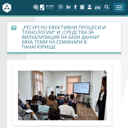
EN
Togg
За БСК
„РЕСУРСНО ЕФЕКТИВНИ ПРОЦЕСИ И
ТЕХНОЛОГИИ“ И „СРЕДСТВА ЗА
ВИЗУАЛИЗАЦИЯ НА БАЗИ ДАННИ“
На фокус
БЯХА ТЕМИ НА СЕМИНАРИ В
ПАНАГЮРИЩЕ
Актуално
Социален диалог
Дейности
Арбитражен съд
Проекти
Членове