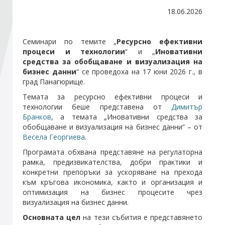
18.06.2026
Стани член
Семинари по темите „
Ресурсно ефективни
процеси и технологии
“ и „
Иновативни
Абонирайте се!
средства за обобщаване и визуализация на
бизнес данни
“ се проведоха на 17 юни 2026 г., в
град Панагюрище.
Темата за ресурсно ефективни процеси и
технологии беше представена от
Димитър
Бранков
, а темата „Иновативни средства за
обобщаване и визуализация на бизнес данни“ – от
Весела Георгиева
.
Програмата обхвана представяне на регулаторна
рамка, предизвикателства, добри практики и
конкретни препоръки за ускоряване на прехода
към кръгова икономика, както и организация и
оптимизация на бизнес процесите чрез
визуализация на бизнес данни.
Основната цел
на тези събития е представянето