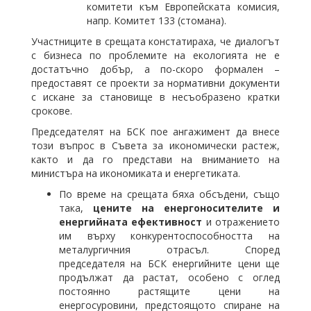
комитети към Европейската комисия,
напр. Комитет 133 (стомана).
Участниците в срещата констатираха, че диалогът
с бизнеса по проблемите на екологията не е
достатъчно добър, а по-скоро формален –
предоставят се проекти за нормативни документи
с искане за становище в несъобразено кратки
срокове.
Председателят на БСК пое ангажимент да внесе
този въпрос в Съвета за икономически растеж,
както и да го представи на вниманието на
министъра на икономиката и енергетиката.
По време на срещата бяха обсъдени, също
така,
цените на енергоносителите и
енергийната ефективност
и отражението
им върху конкурентоспособността на
металургичния отрасъл. Според
председателя на БСК енергийните цени ще
продължат да растат, особено с оглед
постоянно растящите цени на
енергосуровини, предстоящото спиране на