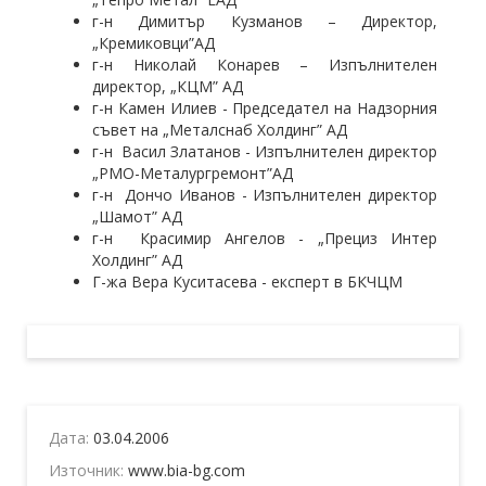
г-н Димитър Кузманов – Директор,
„Кремиковци”АД
г-н Николай Конарев – Изпълнителен
директор, „КЦМ” АД
г-н Камен Илиев - Председател на Надзорния
съвет на „Металснаб Холдинг” АД
г-н Васил Златанов - Изпълнителен директор
„РМО-Металургремонт”АД
г-н Дончо Иванов - Изпълнителен директор
„Шамот” АД
г-н Красимир Ангелов - „Прециз Интер
Холдинг” АД
Г-жа Вера Куситасева - експерт в БКЧЦМ
Дата:
03.04.2006
Източник:
www.bia-bg.com