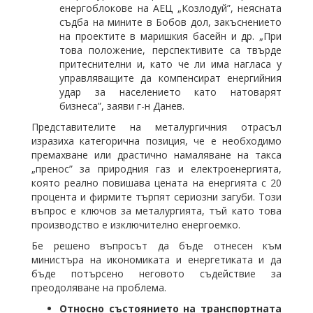
енергоблокове на АЕЦ „Козлодуй”, неясната
съдба на мините в Бобов дол, закъснението
на проектите в маришкия басейн и др. „При
това положение, перспективите са твърде
притеснителни и, като че ли има нагласа у
управляващите да компенсират енергийния
удар за населението като натоварят
бизнеса”, заяви г-н Данев.
Представителите на металургичния отрасъл
изразиха категорична позиция, че е необходимо
премахване или драстично намаляване на такса
„пренос” за природния газ и електроенергията,
която реално повишава цената на енергията с 20
процента и фирмите търпят сериозни загуби. Този
въпрос е ключов за металургията, тъй като това
производство е изключително енергоемко.
Бе решено въпросът да бъде отнесен към
министъра на икономиката и енергетиката и да
бъде потърсено неговото съдействие за
преодоляване на проблема.
Относно състоянието на транспортната