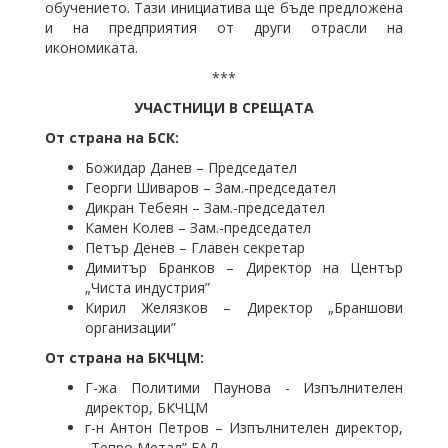
обучението. Тази инициатива ще бъде предложена
и на предприятия от други отрасли на
икономиката.
***
УЧАСТНИЦИ В СРЕЩАТА
От страна на БСК:
Божидар Данев – Председател
Георги Шиваров – Зам.-председател
Дикран Тебеян – Зам.-председател
Камен Колев – Зам.-председател
Петър Денев – Главен секретар
Димитър Бранков – Директор на Център
„Чиста индустрия”
Кирил Желязков – Директор „Браншови
организации”
От страна на БКЧЦМ:
Г-жа Политими Паунова - Изпълнителен
директор, БКЧЦМ
г-н Антон Петров – Изпълнителен директор,
„Тепро Метал” ЕАД