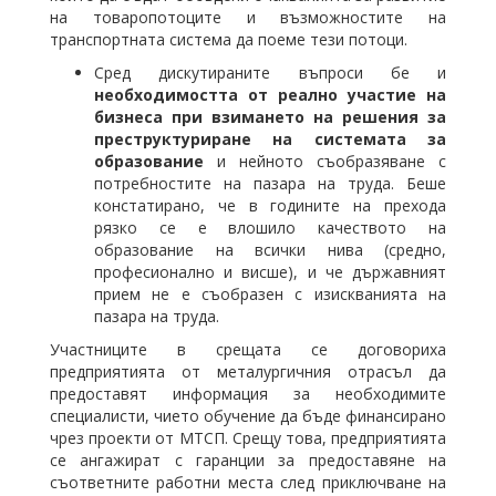
на товаропотоците и възможностите на
транспортната система да поеме тези потоци.
Сред дискутираните въпроси бе и
необходимостта от реално участие на
бизнеса при взимането на решения за
преструктуриране на системата за
образование
и нейното съобразяване с
потребностите на пазара на труда. Беше
констатирано, че в годините на прехода
рязко се е влошило качеството на
образование на всички нива (средно,
професионално и висше), и че държавният
прием не е съобразен с изискванията на
пазара на труда.
Участниците в срещата се договориха
предприятията от металургичния отрасъл да
предоставят информация за необходимите
специалисти, чието обучение да бъде финансирано
чрез проекти от МТСП. Срещу това, предприятията
се ангажират с гаранции за предоставяне на
съответните работни места след приключване на