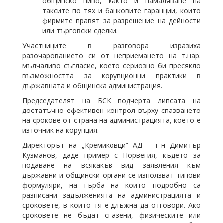
общинско ниво, както и намаляване на
таксите по тях и банковите гаранции, които
фирмите правят за разрешение на дейности
или търговски сделки.
Участниците в разговора изразиха
разочарованието си от неприемането на т.нар.
мълчаливо съгласие, което сериозно би пресякло
възможността за корупционни практики в
държавната и общинска администрация.
Председателят на БСК подчерта липсата на
достатъчно ефективен контрол върху спазването
на срокове от страна на администрацията, което е
източник на корупция.
Директорът на „Кремиковци” АД – г-н Димитър
Кузманов, даде пример с Норвегия, където за
подаване на всякакъв вид заявления към
държавни и общински органи се използват типови
формуляри, на гърба на които подробно са
разписани задълженията на администрацията и
сроковете, в които тя е длъжна да отговори. Ако
сроковете не бъдат спазени, физическите или