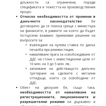
длъжности са ограничени, поради
спецификата и тежестта на производствения
процес.
Относно необходимостта от промени в
данъчното законодателство
бе
договорено да се поиска среща с министъра
на финансите, в рамките на която да бъдат
потърсени взаимно приемливи решения на
въпросите за:
въвеждане на нулева ставка по данък
печалба при реинвестиция;
намаляване прага за освобождаване от
ДДС на стоки с инвестиционни цели от
10 млн. на 3 до 5 млн. лв.;
запазване на действащото данъчно
третиране на сделките с метални
отпадъци, които са освободени от
ДДС.
Обект на дискусия бе, също така,
необходимостта от намаляване на
регистрационните, лицензионните и
разрешителни режими
на държавно и