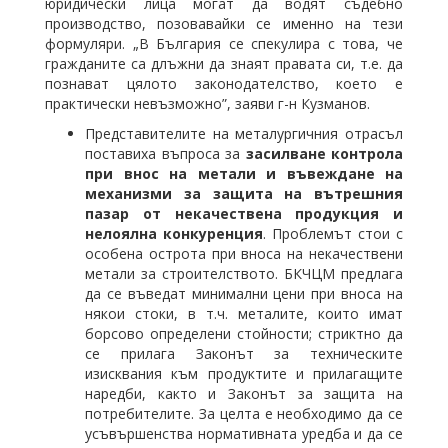
юридически лица могат да водят съдебно
производство, позовавайки се именно на тези
формуляри. „В България се спекулира с това, че
гражданите са длъжни да знаят правата си, т.е. да
познават цялото законодателство, което е
практически невъзможно”, заяви г-н Кузманов.
Представителите на металургичния отрасъл
поставиха въпроса за
засилване контрола
при внос на метали и въвеждане на
механизми за защита на вътрешния
пазар от некачествена продукция и
нелоялна конкуренция
. Проблемът стои с
особена острота при вноса на некачествени
метали за строителството. БКЧЦМ предлага
да се въведат минимални цени при вноса на
някои стоки, в т.ч. металите, които имат
борсово определени стойности; стриктно да
се прилага Законът за техническите
изисквания към продуктите и прилагащите
наредби, както и Законът за защита на
потребителите. За целта е необходимо да се
усъвършенства нормативната уредба и да се