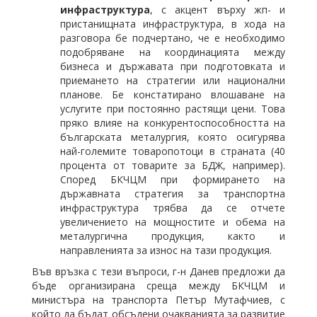
инфраструктура
, с акцент върху жп- и
пристанищната инфраструктура, в хода на
разговора бе подчертано, че е необходимо
подобряване на координацията между
бизнеса и държавата при подготовката и
приемането на стратегии или национални
планове. Бе констатирано влошаване на
услугите при постоянно растящи цени. Това
пряко влияе на конкурентоспособността на
българската металургия, която осигурява
най-големите товаропотоци в страната (40
процента от товарите за БДЖ, например).
Според БКЧЦМ при формирането на
държавната стратегия за транспортна
инфраструктура трябва да се отчете
увеличението на мощностите и обема на
металургична продукция, както и
направленията за износ на тази продукция.
Във връзка с тези въпроси, г-н Данев предложи да
бъде организирана среща между БКЧЦМ и
министъра на транспорта Петър Мутафчиев, с
който да бъдат обсъдени очакванията за развитие