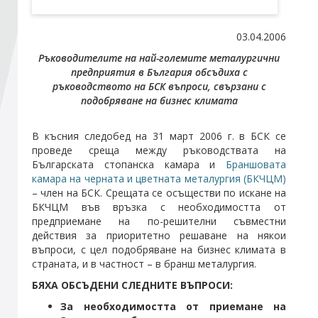
Стани член
03.04.2006
Ръководителите на най-големите металургични
предприятия в България обсъдиха с
Абонирайте се!
ръководството на БСК въпроси, свързани с
подобряване на бизнес климата
В късния следобед на 31 март 2006 г. в БСК се
проведе среща между ръководствата на
Българската стопанска камара и
Браншовата
камара на черната и цветната металургия (БКЧЦМ)
– член на БСК. Срещата се осъществи по искане на
БКЧЦМ във връзка с необходимостта от
предприемане на по-решителни съвместни
действия за приоритетно решаване на някои
въпроси, с цел подобряване на бизнес климата в
страната, и в частност – в бранш металургия.
БЯХА ОБСЪДЕНИ СЛЕДНИТЕ ВЪПРОСИ:
За необходимостта от приемане на