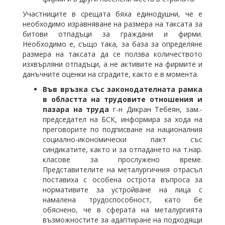
Участниците в срещата бяха единодушни, че е
необходимо изравняване на размера на таксата за
битови отпадъци за граждани и фирми.
Необходимо е, също така, за база за определяне
размера на таксата да се ползва количеството
изхвърляни отпадъци, а не активите на фирмите и
данъчните оценки на сградите, както е в момента.
Във връзка със законодателната рамка
в областта на трудовите отношения и
пазара на труда
г-н Дикран Тебеян, зам.-
председател на БСК, информира за хода на
преговорите по подписване на националния
социално-икономически пакт със
синдикатите, както и за отпадането на т.нар.
класове за прослужено време.
Представителите на металургичния отрасъл
поставиха с особена острота въпроса за
нормативите за устройване на лица с
намалена трудоспособност, като бе
обяснено, че в сферата на металургията
възможностите за адаптиране на подходящи