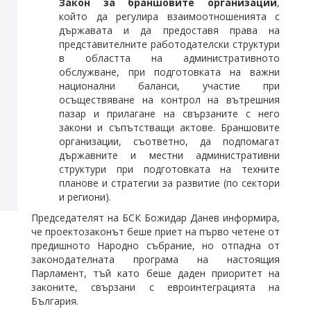
Закон за браншовите организации
,
който да регулира взаимоотношенията с
държавата и да предоставя права на
представителните работодателски структури
в областта на административното
обслужване, при подготовката на важни
национални баланси, участие при
осъществяване на контрол на вътрешния
пазар и прилагане на свързаните с него
закони и съпътстващи актове. Браншовите
организации, съответно, да подпомагат
държавните и местни административни
структури при подготовката на техните
планове и стратегии за развитие (по сектори
и региони).
Председателят на БСК Божидар Данев информира,
че проектозаконът беше приет на първо четене от
предишното Народно събрание, но отпадна от
законодателната програма на настоящия
Парламент, тъй като беше даден приоритет на
законите, свързани с евроинтеграцията на
България.