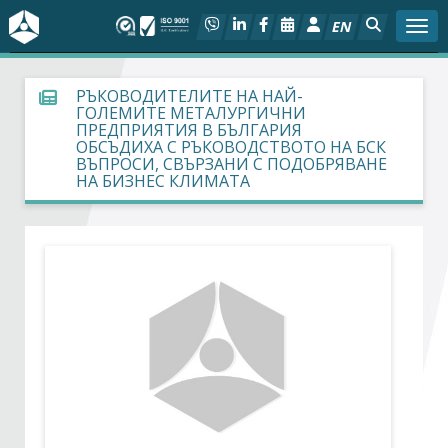
EN
Togg
За БСК
РЪКОВОДИТЕЛИТЕ НА НАЙ-
ГОЛЕМИТЕ МЕТАЛУРГИЧНИ
ПРЕДПРИЯТИЯ В БЪЛГАРИЯ
На фокус
ОБСЪДИХА С РЪКОВОДСТВОТО НА БСК
ВЪПРОСИ, СВЪРЗАНИ С ПОДОБРЯВАНЕ
НА БИЗНЕС КЛИМАТА
Актуално
Социален диалог
Дейности
Арбитражен съд
Проекти
Членове