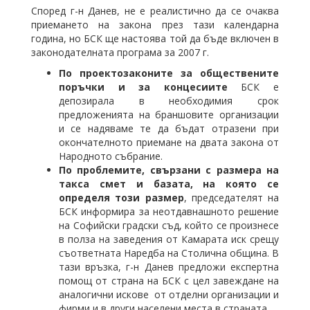
Според г-н Данев, не е реалистично да се очаква
приемането на закона през тази календарна
година, но БСК ще настоява той да бъде включен в
законодателната програма за 2007 г.
По проектозаконите за обществените
поръчки и за концесиите
БСК е
депозирала в необходимия срок
предложенията на браншовите организации
и се надяваме те да бъдат отразени при
окончателното приемане на двата закона от
Народното събрание.
По проблемите, свързани с размера на
такса смет и базата, на която се
определя този размер
, председателят на
БСК информира за неотдавнашното решение
на Софийски градски съд, който се произнесе
в полза на заведения от Камарата иск срещу
съответната Наредба на Столична община. В
тази връзка, г-н Данев предложи експертна
помощ от страна на БСК с цел завеждане на
аналогични искове от отделни организации и
фирми и в други населени места в страната.