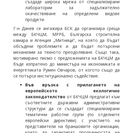
създаде широка мрежа от специализирани
лаборатории за задължително
окачествяване на определени видове
продукти.
Г-н Данев се ангажира БСК да организира среща
между БКЧЦМ, МРРБ, Българска строителна
камара и Агенция „Митници”, на която да бъдат
обсъдени проблемите и да бъдат потърсени
механизми за тяхното преодоляване. Също така,
мотивирано писмо с предложенията на БКЧЦМ да
бъде изпратено до министъра на икономиката и
енергетиката Румен Овчаров, от когото също да
се потърси институционално съдействие.
Във връзка с прилагането на
европейското екологично
законодателство
от БКЧЦМ предлагат към
съответните държавни административни
структури да се създадат специализирани
тематични работни групи (по отделните
европейски директиви) с участието на
представители на браншовите организации,
които да гарантират прозрачността на