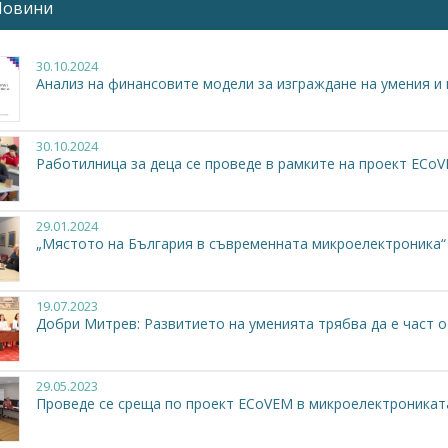
Новини
4 988 113,00 Euro
аща институция/програма:
Еразъм+
30.10.2024
ен сайт:
ecovem.eu
Анализ на финансовите модели за изграждане на умения и
ектът ECoVEM обединява центрове за професионално образ
30.10.2024
устриални асоциации, социални партньори за създаване
Работилница за деца се проведе в рамките на проект ECo
есионални постижения в микроелектрониката с цел справяне с
лект, зелените технологии, равенството между половете в техн
рупи:
29.01.2024
„Мястото на България в съвременната микроелектроника“ 
VEM допринася за устойчивото управление на ПОО на национ
ния на политическо равнище в процесите, свързани с ПОО, зае
мпании.
19.07.2023
ри:
Добри Митрев: Развитието на уменията трябва да е част о
артньорa от 7 държави, които представляват активни органи
о
29.05.2023
дейности:
Проведе се среща по проект ECoVEM в микроелектроникат
роелектрониката е най-бързо развиващата се наука, пре
ктронното общество и непрекъснатото обучение в тази обла