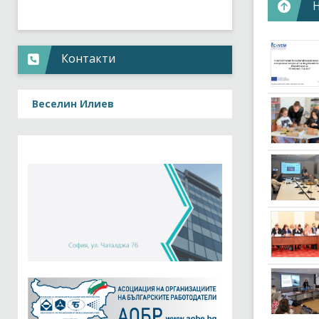
Бюджет:
Финансир
Официал
Контакти
Цели:
Про
Веселин Илиев
инд
проф
инте
Целеви г
ECo
реше
и ко
Партньо
21 п
нив
Основни 
Мик
еле