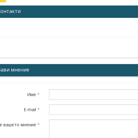
Контакти
Илиев
я, ул. Чаталджа 76
 09 54
ави мнение
Име
*
E-mail
*
е вашето мнение
*