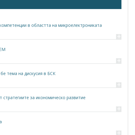
 компетенции в областта на микроелектрониката
+
ование и обучение (ПОО), технически университети,
 на европейска платформа за сътрудничество между
VEM
 предизвикателствата на: дигитализацията, изкуствения
ологиите, интеграцията на мигрантите.
+
бе тема на дискусия в БСК
ално и европейско ниво чрез включване на вземащите
тостта, социалните партньори, индустриалните асоциации
+
т стратегиите за икономическо развитие
зации в сферата на проекта на национално и европейско
+
а
дставляваща основата на електронната икономика и
+
ст е от решаващо значение. В нано ерата е необходим