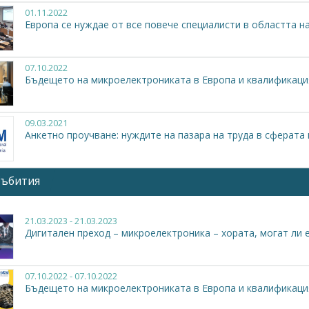
01.11.2022
егриран подход - ново партньорство между образованието 
Европа се нуждае от все повече специалисти в областта 
бходимостта от синергия между образованието и индустрия
ологични и меки умения за новите работни места в микроелектр
 резултати:
07.10.2022
Бъдещето на микроелектрониката в Европа и квалификаци
EM надгражда и допълва силните страни на националните сист
репя не толкова развитите региони за постигане на високи пос
09.03.2021
VEM прилага иновативни подходи за обучение, изграждащо д
Анкетно проучване: нуждите на пазара на труда в сферата
що на твърдите и меките умения, използвайки методи базир
репа на изпълнението.
ки обхват:
Международен
Събития
и материали по проекта:
План за действие за реформа в 
21.03.2023 - 21.03.2023
Дигиталeн преход – микроелектроника – хората, могат ли е
07.10.2022 - 07.10.2022
Бъдещето на микроелектрониката в Европа и квалификаци