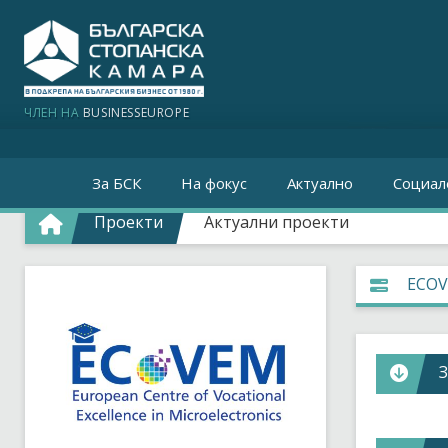
ЧЛЕН НА
BUSINESSEUROPE
За БСК
На фокус
Актуално
Социал
Проекти
Актуални проекти
ECO
Период н