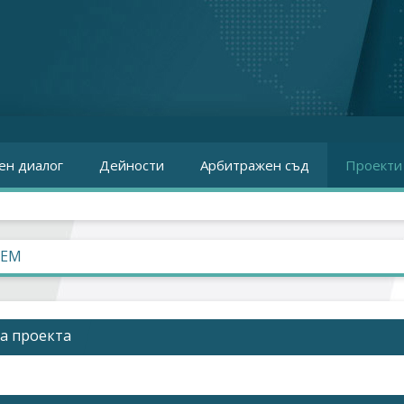
ен диалог
Дейности
Арбитражен съд
Проекти
VEM
За проекта
а изпълнение:
2020-2024