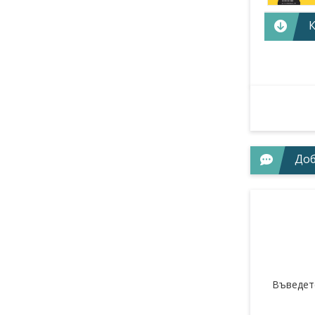
Веселин 
1527 Софи
+3592 932
Доб
Въведет