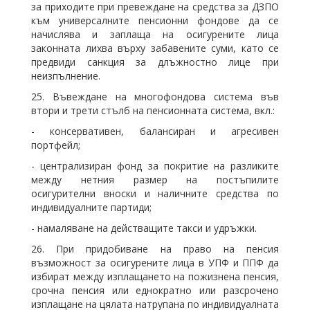
за приходите при превеждане на средства за ДЗПО
към универсалните пенсионни фондове да се
начислява и заплаща на осигурените лица
законната лихва върху забавените суми, като се
предвиди санкция за длъжностно лице при
неизпълнение.
25. Въвеждане на многофондова система във
втори и трети стълб на пенсионната система, вкл.:
- консервативен, балансиран и агресивен
портфейл;
- централизиран фонд за покритие на разликите
между нетния размер на постъпилите
осигурителни вноски и наличните средства по
индивидуалните партиди;
- намаляване на действащите такси и удръжки.
26. При придобиване на право на пенсия
възможност за осигурените лица в УПФ и ППФ да
избират между изплащането на пожизнена пенсия,
срочна пенсия или еднократно или разсрочено
изплащане на цялата натрупана по индивидуалната