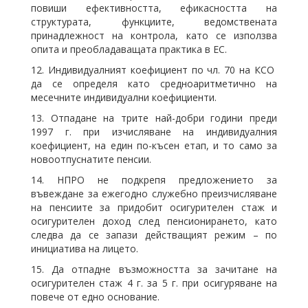
повиши ефективността, ефикасността на
структурата, функциите, ведомствената
принадлежност на контрола, като се използва
опита и преобладаващата практика в ЕС.
12. Индивидуалният коефициент по чл. 70 на КСО
да се определя като средноаритметично на
месечните индивидуални коефициенти.
13. Отпадане на трите най-добри години преди
1997 г. при изчисляване на индивидуалния
коефициент, на един по-късен етап, и то само за
новоотпуснатите пенсии.
14. НПРО не подкрепя предложението за
въвеждане за ежегодно служебно преизчисляване
на пенсиите за придобит осигурителен стаж и
осигурителен доход след пенсионирането, като
следва да се запази действащият режим – по
инициатива на лицето.
15. Да отпадне възможността за зачитане на
осигурителен стаж 4 г. за 5 г. при осигуряване на
повече от едно основание.