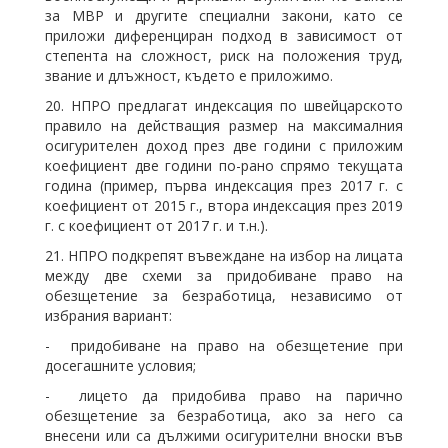
за МВР и другите специални закони, като се
приложи диференциран подход в зависимост от
степента на сложност, риск на положения труд,
звание и длъжност, където е приложимо.
20. НПРО предлагат индексация по швейцарското
правило на действащия размер на максималния
осигурителен доход през две години с приложим
коефициент две години по-рано спрямо текущата
година (пример, първа индексация през 2017 г. с
коефициент от 2015 г., втора индексация през 2019
г. с коефициент от 2017 г. и т.н.).
21. НПРО подкрепят въвеждане на избор на лицата
между две схеми за придобиване право на
обезщетение за безработица, независимо от
избрания вариант:
- придобиване на право на обезщетение при
досегашните условия;
- лицето да придобива право на парично
обезщетение за безработица, ако за него са
внесени или са дължими осигурителни вноски във