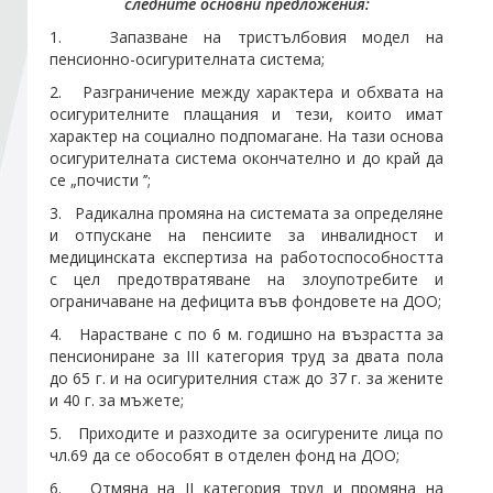
следните основни предложения:
1. Запазване на тристълбовия модел на
Стани член
пенсионно-осигурителната система;
2. Разграничение между характера и обхвата на
осигурителните плащания и тези, които имат
Абонирайте се!
характер на социално подпомагане. На тази основа
осигурителната система окончателно и до край да
се „почисти ’’;
3. Радикална промяна на системата за определяне
и отпускане на пенсиите за инвалидност и
медицинската експертиза на работоспособността
с цел предотвратяване на злоупотребите и
ограничаване на дефицита във фондовете на ДОО;
4. Нарастване с по 6 м. годишно на възрастта за
пенсиониране за III категория труд за двата пола
до 65 г. и на осигурителния стаж до 37 г. за жените
и 40 г. за мъжете;
5. Приходите и разходите за осигурените лица по
чл.69 да се обособят в отделен фонд на ДОО;
6. Отмяна на II категория труд и промяна на