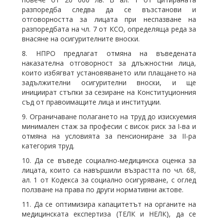
разпоредба следва да се възстанови и
отговорността за лицата при неспазване на
разпоредбата на чл. 7 от КСО, определяща реда за
внасяне на осигурителните вноски.
8. НПРО предлагат отмяна на въведената
наказателна отговорност за длъжностни лица,
които избягват установяването или плащането на
задължителни осигурителни вноски, и ще
инициират стъпки за сезиране на Конституционния
съд от правоимащите лица и институции.
9. Ограничаване полагането на труд до изискуемия
минимален стаж за професии с висок риск за I-ва и
отмяна на условията за пенсиониране за II-ра
категория труд.
10. Да се въведе социално-медицинска оценка за
лицата, които са навършили възрастта по чл. 68,
ал. 1 от Кодекса за социално осигуряване, с оглед
ползване на права по други нормативни актове.
11. Да се оптимизира капацитетът на органите на
медицинската експертиза (ТЕЛК и НЕЛК), да се