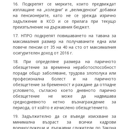
16. Подкрепят се мерките, които предвиждат
изплащане на „коледни“ и „великденски“ добавки
на пенсионерите, като не се урежда изрично
задължение в КСО и се прилага при текущо
преизпълнение на държавния бюджет.
17. НПРО подкрепят повишаването на тавана за
максималния размер на получаваните една или
повече пенсии от 35 на 40 на сто от максималния
осигурителен доход от 2016 г.
18. При определяне размера на паричното
обезщетение за временна неработоспособност
поради общо заболяване, трудова злополука или
професионална болест и на паричното
обезщетение за бременност и раждане да отпадне
условието, съгласно което дневното парично
обезщетение не може да надвишава
среднодневното нетно възнаграждение за
периода, от който е изчислено обезщетението.
19. Задължително да се въведе изискване за
минимална възраст за всички кадрови
военнослужещи и държавни служители по Закона