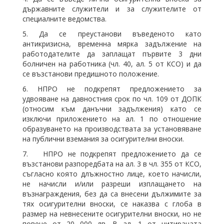
държавните служители и за служителите от
специалните ведомства.
5. Да се преустанови въведеното като
антикризисна, временна мярка задължение на
работодателите да заплащат първите 3 дни
болничен на работника (чл. 40, ал. 5 от КСО) и да
се възстанови предишното положение.
6. НПРО не подкрепят предложението за
удвояване на давностния срок по чл. 109 от ДОПК
(относим към данъчни задължения) като се
изключи приложението на ал. 1 по отношение
образуването на производствата за установяване
на публични вземания за осигурителни вноски.
7. НПРО не подкрепят предложението да се
възстанови разпоредбата на ал. 3 в чл. 355 от КСО,
съгласно която длъжностно лице, което начисли,
не начисли и/или разреши изплащането на
възнаграждения, без да са внесени дължимите за
тях осигурителни вноски, се наказва с глоба в
размер на невнесените осигурителни вноски, но не
повече от 20 000 лв. В ал. 1 от цитираната