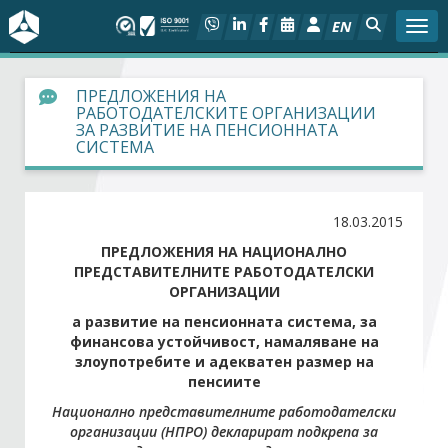
EN
Togg
За БСК
ПРЕДЛОЖЕНИЯ НА
РАБОТОДАТЕЛСКИТЕ ОРГАНИЗАЦИИ
ЗА РАЗВИТИЕ НА ПЕНСИОННАТА
На фокус
СИСТЕМА
Актуално
18.03.2015
Социален диалог
ПРЕДЛОЖЕНИЯ НА НАЦИОНАЛНО
ПРЕДСТАВИТЕЛНИТЕ РАБОТОДАТЕЛСКИ
ОРГАНИЗАЦИИ
Дейности
а развитие на пенсионната система, за
финансова устойчивост, намаляване на
Арбитражен съд
злоупотребите и адекватен размер на
пенсиите
Проекти
Национално представителните работодателски
организации (НПРО) декларират подкрепа за
Членове