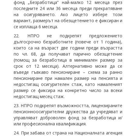
фонд „Безработица“ най-малко 12 месеца през
последните 24 или 36 месеца преди прекратяване
на осигуряването. Ако лицето избере този
вариант, размерът на обезщетението е фиксиран и
се изплаща 6 месеца.
22. НПРО не подкрепят предложението
дългосрочно безработните (повече от 1 година),
които са на възраст две години преди възрастта
по чл. 68, да получават парично обезщетение
(помощ за безработица в минимален размер за
срок от 12 месеца). Алтернативно може да се
въведе гъвкаво пенсиониране – схема за ранно
пенсиониране при намален размер на пенсията и
недостигащ осигурителен стаж, като намаленият
размер се фиксира на конкретно число за всеки
недостигащ месец стаж.
23. НПРО подкрепят възможността, лицензираните
пенсионноосигурителни дружества да учредяват и
управляват доброволен фонд за безработица и/
или професионална квалификация.
24. При забава от страна на Националната агенция