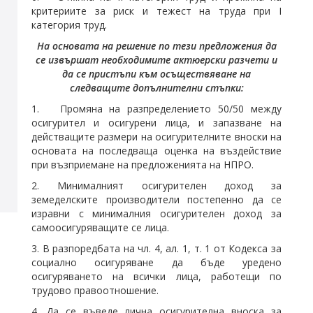
критериите за риск и тежест на труда при I
категория труд.
На основата на решение по тези предложения да
се извършат необходимите актюерски разчети и
да се пристъпи към осъществяване на
следващите допълнителни стъпки:
1. Промяна на разпределението 50/50 между
осигурител и осигурени лица, и запазване на
действащите размери на осигурителните вноски на
основата на последваща оценка на въздействие
при възприемане на предложенията на НПРО.
2. Минималният осигурителен доход за
земеделските производители постепенно да се
изравни с минималния осигурителен доход за
самоосигуряващите се лица.
3. В разпоредбата на чл. 4, ал. 1, т. 1 от Кодекса за
социално осигуряване да бъде уредено
осигуряването на всички лица, работещи по
трудово правоотношение.
4. Да се въведе лична осигурителна вноска за