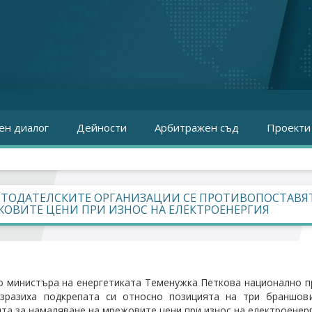
ен диалог
Дейности
Арбитражен съд
Проекти
ОТОДАТЕЛСКИТЕ ОРГАНИЗАЦИИ СЕ ПРОТИВОПОСТАВЯТ
ОВИТЕ ЦЕНИ ПРИ ИЗНОС НА ЕЛЕКТРОЕНЕРГИЯ
о министъра на енергетиката Теменужка Петкова национално п
зразиха подкрепата си относно позицията на три браншо
та за намаляване на мрежовите цени при износ на електроенерг