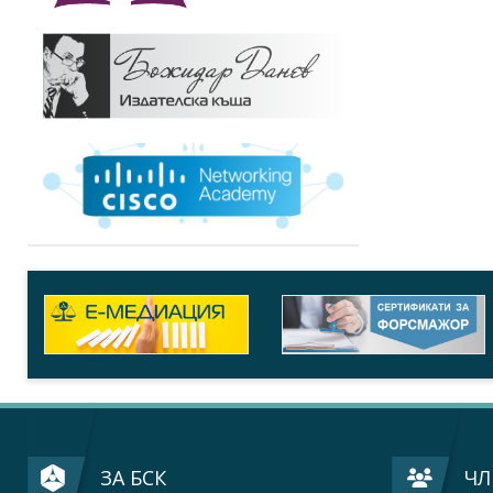
ЗА БСК
ЧЛ