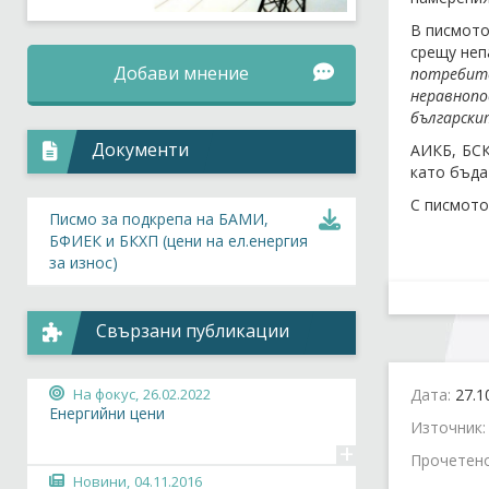
В писмото
срещу неп
Добави мнение
потребите
неравнопо
български
Документи
АИКБ, БСК
като бъда
С писмото
Писмо за подкрепа на БАМИ,
БФИЕК и БКХП (цени на ел.енергия
за износ)
Свързани публикации
Дата:
27.1
На фокус,
26.02.2022
Енергийни цени
Източник
+
Прочетен
Новини,
04.11.2016