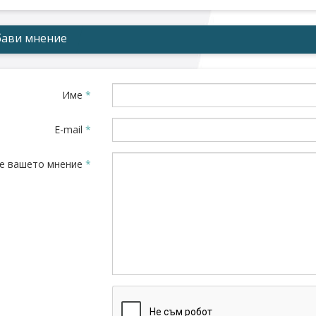
ави мнение
Име
*
E-mail
*
е вашето мнение
*