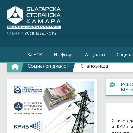
ЧЛЕН НА
BUSINESSEUROPE
За БСК
На фокус
Актуално
Социал
Социален диалог
Становища
РАБ
МРЕЖ
С писмо д
и КРИБ и
намерения