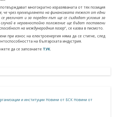
 потвърждават многократно изразяваната от тях позиция
е, че чрез прехвърлянето на финансовата тежест от едни
е увеличат и за пореден път ще се създадат условия за
 случай в неравностойно положение ще бъдат поставени
способност на международния пазар
“, се казва в писмото.
ни при износ на електроенергия няма да се стигне, след
ентоспособността на българската индустрия.
ожете да се запознаете
ТУК
.
рганизации и институции
Новини от БСК
Новини от