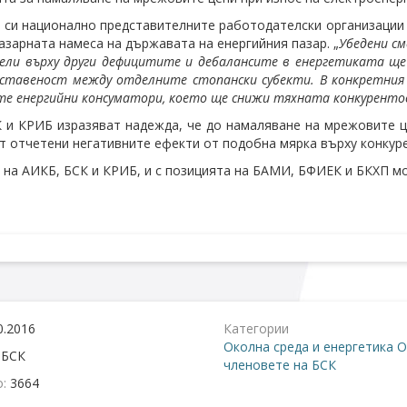
 си национално представителните работодателски организации
азарната намеса на държавата на енергийния пазар. „
Убедени см
ли върху други дефицитите и дебалансите в енергетиката ще с
ставеност между отделните стопански субекти. В конкретния
те енергийни консуматори, което ще снижи тяхната конкуренто
 и КРИБ изразяват надежда, че до намаляване на мрежовите це
т отчетени негативните ефекти от подобна мярка върху конкур
 на АИКБ, БСК и КРИБ, и с позицията на БАМИ, БФИЕК и БКХП м
0.2016
Категории
Околна среда и енергетика
О
:
БСК
членовете на БСК
о:
3664