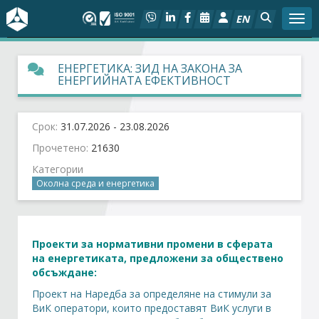
EN
Togg
За БСК
ЕНЕРГЕТИКА: ЗИД НА ЗАКОНА ЗА
ЕНЕРГИЙНАТА ЕФЕКТИВНОСТ
На фокус
Срок:
31.07.2026 - 23.08.2026
Актуално
Прочетено:
21630
Категории
Социален диалог
Околна среда и енергетика
Дейности
Проекти за нормативни промени в сферата
Арбитражен съд
на
енергетиката
, предложени за обществено
обсъждане:
Проекти
Проект на Наредба за определяне на стимули за
ВиК оператори, които предоставят ВиК услуги в
Членове