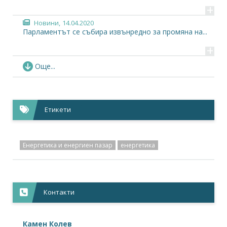
+
Новини,
14.04.2020
Парламентът се събира извънредно за промяна на...
+
Новини,
09.11.2016
Още...
Пускат в експлоатация газовата връзка с Румъния
+
Новини,
28.09.2016
Етикети
Депутатите решиха окончателно, НЕК ще получи...
+
Енергетика и енергиен пазар
енергетика
Контакти
Камен Колев