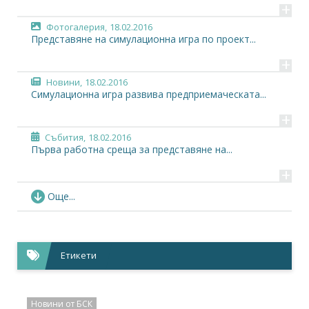
+
Фотогалерия,
18.02.2016
Представяне на симулационна игра по проект...
+
Новини,
18.02.2016
Симулационна игра развива предприемаческата...
+
Събития,
18.02.2016
Първа работна среща за представяне на...
+
Новини,
03.08.2015
Още...
Бюлетин Play4Guidance - юли 2015 г.
+
Новини,
05.02.2015
Етикети
Анкета: Какви компетенции и умения трябва да...
+
Проекти,
01.09.2014
Новини от БСК