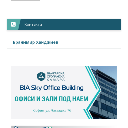
Play4Guidance
+
Контакти
Бранимир Ханджиев