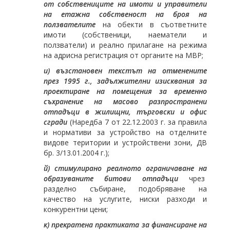
от собствениците на имоти и управители
на етажна собственост на броя на
ползвателите
на обекти в съответните
имоти (собственици, наематели и
ползватели) и реално прилагане на режима
на адрисна регистрация от органите на МВР;
и) възстановен текстът на отменените
през 1995 г., задължителни изисквания за
проектиране на помещения за временно
съхранение на масово разпространени
отпадъци в жилищни, търговски и офис
сгради
(Наредба 7 от 22.12.2003 г. за правила
и нормативи за устройство на отделните
видове територии и устройствени зони, ДВ
бр. 3/13.01.2004 г.);
й) стимулирано реалното ограничаване на
образуваните битови отпадъци
чрез
разделно събиране, подобряване на
качество на услугите, ниски разходи и
конкурентни цени;
к) прекратена практиката за финансиране на