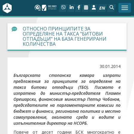
EN
Togg
За БСК
ОТНОСНО ПРИНЦИПИТЕ ЗА
ОПРЕДЕЛЯНЕ НА ТАКСА "БИТОВИ
ОТПАДЪЦИ" НА БАЗА ГЕНЕРИРАНИ
На фокус
КОЛИЧЕСТВА
Актуално
30.01.2014
Социален диалог
Българската стопанска камара изпрати
предложения за принципите за определяне на
такса битови отпадъци (ТБО). Писмото е
Дейности
изпратено до министър-председателя Пламен
Орешарски, финансовия министър Петър Чобанов,
Арбитражен съд
председателите на парламентарните комисии по
бюджет и финанси, регионална политика и местно
самоуправление, околната среда и водите и
Проекти
изпълнителния директор на НСОРБ.
Повече от десет години БСК многократно е
Членове