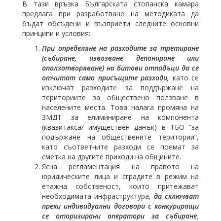
В тази връзка Българската стопанска камара
предлага при разработване на методиката да
бъдат обсъдени и възприети следните основни
принципи и условия:
При определяне на разходите за третиране
(събиране, извозване депониране или
оползотворяване) на битови отпадъци да се
отчитат само присъщите разходи,
като се
изключат разходите за поддържане на
териториите за обществено ползване в
населените места. Това налага промяна на
ЗМДТ за елиминиране на компонента
(квазитакса/ имуществен данък) в ТБО “за
подържане на обществените територии”,
като съответните разходи се поемат за
сметка на другите приходи на общините.
Ясна регламентация на правото на
юридическите лица и сградите в режим на
етажна собственост, които притежават
необходимата инфраструктура,
да сключват
преки индивидуални договори с конкуриращи
се оторизирани оператори за събиране,