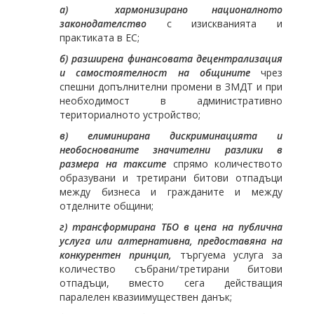
а) хармонизирано националното
законодателство
с изискванията и
практиката в ЕС;
б) разширена финансовата децентрализация
и самостоятелност на общините
чрез
спешни допълнителни промени в ЗМДТ и при
необходимост в административно
териториалното устройство;
в)
е
лиминирана дискриминацията и
необоснованите значителни разлики в
размера на таксите
спрямо количеството
образувани и третирани битови отпадъци
между бизнеса и гражданите и между
отделните общини;
г) трансформирана ТБО в цена на публична
услуга или алтернативна, предоставяна на
конкурентен принцип,
търгуема услуга за
количество събрани/третирани битови
отпадъци, вместо сега действащия
паралелен квазиимуществен данък;