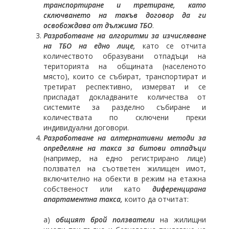
транспортиране и третиране, като
сключването на такъв договор да ги
освобождава от дължима ТБО
.
Разработване на алгоритми за изчисляване
на ТБО на едно лице,
като се отчита
количеството образувани отпадъци на
територията на общината (населеното
място), които се събират, транспортират и
третират респективно, измерват и се
приспадат докладваните количества от
системите за разделно събиране и
количествата по сключени преки
индивидуални договори.
Разработване на алтернативни методи за
определяне на такса за битови отпадъци
(например, на едно регистрирано лице)
ползвател на съответен жилищен имот,
включително на обекти в режим на етажна
собственост или като
диференцирана
апартаментна такса,
които да отчитат:
а)
общият брой ползватели
на жилищни