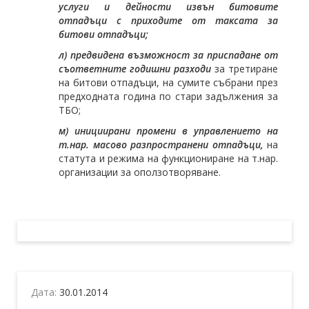
услуги и дейности извън битовите
отпадъци с приходите от таксата за
битови отпадъци;
л) предвидена възможност за приспадане от
съответните годишни разходи
за третиране
на битови отпадъци, на сумите събрани през
предходната година по стари задължения за
ТБО;
м) инициирани промени в управлението на
т.нар. масово разпространени отпадъци,
на
статута и режима на функциониране на т.нар.
организации за оползотворяване.
Дата:
30.01.2014