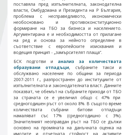
поставяла пред изпълнителната, законодателна
власти, Омбудсмана и Президента на Р България,
Стани член
проблема с несправедливото, икономически
необосновано и противоконституционно
формиране на ТБО за бизнеса и населението.
Абонирайте се!
Аргументирана е и необходимостта от прилагане
на ред и основа за нейното определяне в
съответствие с европейските изисквания и
водещия принцип - „замърсителят плаща“.
БСК подготви и
анализ за количествата
образувани отпадъци
, събраните такси и
обслужвано население по общини за периода
2007-2011 г., разпространен до институциите от
изпълнителната и законодателната власт. Данните
показват, че обемът на събраните приходи от ТБО
за страната се е увеличил общо с 47% при
средногодишен ръст от около 8%. В същото време
количествата събрани битови отпадъци
намаляват със 17% (средногодишно с 3%).
Значителният неоправдан ръст на ТБО се дължи
основно на промяната на данъчната оценка на
имотите и отчетната стойност на активите