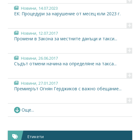
+
Новини,
14.07.2023
ЕК: Процедури за нарушение от месец юли 2023 г.
+
Новини,
12.07.2017
Промени в Закона за местните данъци и такси...
+
Новини,
26.06.2017
Съдът отмени начина на определяне на такса...
+
Новини,
27.01.2017
Премиерът Огнян Герджиков с важно обещание...
+
Новини,
26.04.2016
Още...
БСК с предложения по проекта за нов ред за...
+
Новини,
21.04.2016
Етикети
Димитър Бранков: Новите варианти за...