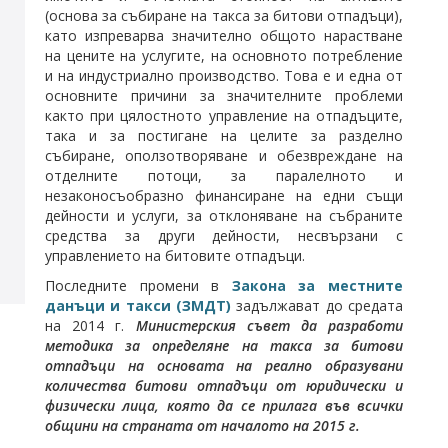
(основа за събиране на такса за битови отпадъци),
като изпреварва значително общото нарастване
на цените на услугите, на основното потребление
и на индустриално производство. Това е и една от
основните причини за значителните проблеми
както при цялостното управление на отпадъците,
така и за постигане на целите за разделно
събиране, оползотворяване и обезвреждане на
отделните потоци, за паралелното и
незаконосъобразно финансиране на едни същи
дейности и услуги, за отклоняване на събраните
средства за други дейности, несвързани с
управлението на битовите отпадъци.
Последните промени в
Закона за местните
данъци и такси (ЗМДТ)
задължават до средата
на 2014 г.
Министерския съвет да разработи
методика за определяне на такса за битови
отпадъци на основата на реално образувани
количества битови отпадъци от юридически и
физически лица, която да се прилага във всички
общини на страната от началото на 2015 г.