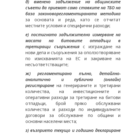
д) вменено задължение на общинските
съвети да приемат само ставките на ТБО на
база законоворегламентираната методика
за основата и реда, като се отчитат
местните условия и специфични разходи;
е) постигнато задължително измерване на
масата на битовите отпадъци в
третиращи съоръжения
с изграждане на
нови депа и съоръжения за оползотворяване
по изискванията на ЕС и закриване на
несъответстващите;
ж) регламентирано пълно, детайлно-
аналитично и публично (онлайн)
регистриране
на генерираните и третирани
количества, на инвестиционните и
оперативни разходи за третиране на битови
отпадъци, брой пряко обслужвани
количества и разходи по индивидуалните
договори за обслужване по общини и
основни населени места;
з) възприето текущо и годишно деклариране