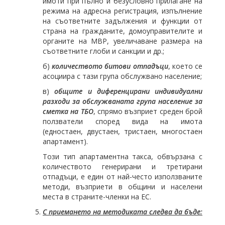
имоти при пълно и безусловно прилагане на
режима на адресна регистрация, изпълнение
на съответните задължения и функции от
страна на гражданите, домоуправителите и
органите на МВР, увеличаване размера на
съответните глоби и санкции и др.;
б)
количеството битови отпадъци
, което се
асоциира с тази група обслужвано население;
в)
общите и диференцирани индивидуални
разходи за обслужваната група население за
сметка на ТБО
, спрямо възприет среден брой
ползватели според вида на имота
(едностаен, двустаен, тристаен, многостаен
апартамент).
Този тип апартаментна такса, обвързана с
количеството генерирани и третирани
отпадъци, е един от най-често използваните
методи, възприети в общини и населени
места в страните-членки на ЕС.
С приемането на методиката следва да бъде: