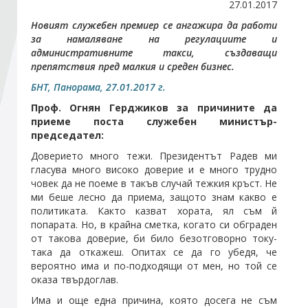
27.01.2017
Новият служебен премиер се ангажира да работи
Стани член
за намаляване на регулациите и
административните такси, създаващи
препятствия пред малкия и среден бизнес.
Абонирайте се!
БНТ, Панорама, 27.01.2017 г.
Проф. Огнян Герджиков за причините да
приеме поста служебен министър-
председател:
Доверието много тежи. Президентът Радев ми
гласува много високо доверие и е много трудно
човек да не поеме в такъв случай тежкия кръст. Не
ми беше лесно да приема, защото знам какво е
политиката. Както казват хората, ял съм й
попарата. Но, в крайна сметка, когато си обграден
от такова доверие, би било безотговорно току-
така да откажеш. Опитах се да го убедя, че
вероятно има и по-подходящи от мен, но той се
оказа твърдоглав.
Има и още една причина, която досега не съм