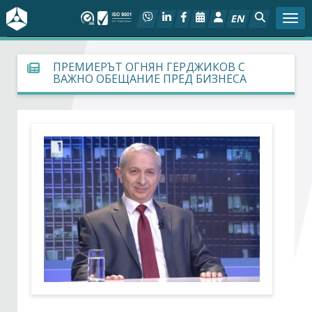
EN
Togg
За БСК
ПРЕМИЕРЪТ ОГНЯН ГЕРДЖИКОВ С
ВАЖНО ОБЕЩАНИЕ ПРЕД БИЗНЕСА
На фокус
Актуално
Социален диалог
Дейности
Арбитражен съд
Проекти
Членове