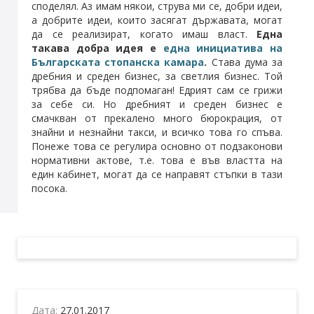
споделял. Аз имам някои, струва ми се, добри идеи,
а добрите идеи, които засягат държавата, могат
да се реализират, когато имаш власт.
Една
такава добра идея е
една инициатива на
Българската стопанска камара
.
Става дума за
дребния и среден бизнес, за светлия бизнес. Той
трябва да бъде подпомаган! Едрият сам се грижи
за себе си. Но дребният и среден бизнес е
смачкван от прекалено много бюрокрация, от
знайни и незнайни такси, и всичко това го спъва.
Понеже това се регулира основно от подзаконови
нормативни актове, т.е. това е във властта на
един кабинет, могат да се направят стъпки в тази
посока.
Дата:
27.01.2017