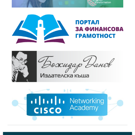
+
Становища,
24.07.2012
Позиция относно преместването на...
+
Становища,
04.06.2012
БСК кани институциите на дискусия за промени...
+
Новини,
29.05.2012
БСК приветства решението на ВАС за отмяна на...
+
Новини,
22.03.2012
БСК: Високите съдебни такси нарушават достъпа...
+
Новини,
13.03.2012
Предложени от БСК мерки намалиха разходите на...
+
Становища,
13.12.2011
Позиция относно промените в тарифата за...