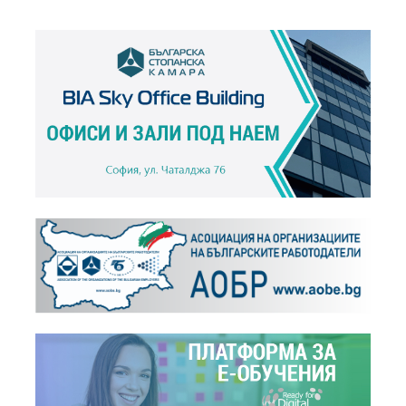
БСК настоява за спешно внасяне на промените в...
+
Новини,
13.01.2015
БСК се обяви за по-малко регулация в икономиката
+
Становища,
17.11.2014
Относно отлагане на промените в основата и...
+
Становища,
30.01.2014
Относно принципите за определяне на такса...
+
Становища,
31.10.2013
Относно промяна на основата и реда за...
+
Новини,
24.07.2012
БСК: В ерата на комуникациите и цифровизацията...