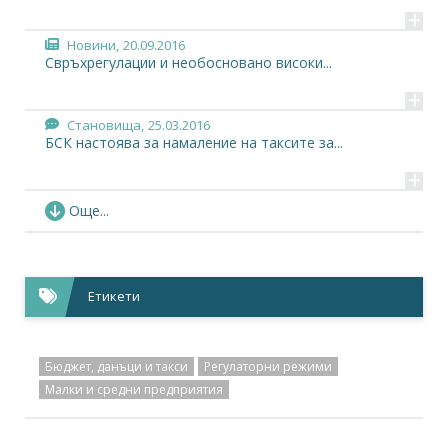
+
Новини,
20.09.2016
Свръхрегулации и необосновано високи...
+
Становища,
25.03.2016
БСК настоява за намаление на таксите за...
+
Новини,
21.12.2015
Още...
Божидар Данев: Не стресирайте бизнеса с нови...
+
Новини,
25.11.2015
Етикети
БСК се обяви против увеличението на съдебните...
+
Становища,
28.09.2015
Бюджет, данъци и такси
Регулаторни режими
Становище във връзка с намаляването на...
Малки и средни предприятия
+
Становища,
26.03.2015