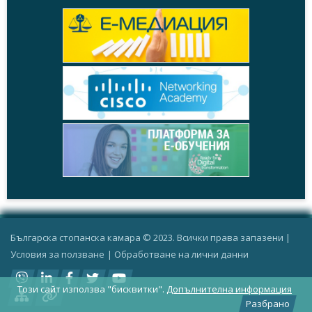
+
Становища,
17.11.2011
БСК: Новият законопроект за управление на...
+
Становища,
10.11.2010
Становище по проекта за ЗИД на Закона за...
+
Становища,
24.03.2008
БСК се обяви против намерението за увеличение...
+
Становища,
13.11.2007
Предложение на БСК за промени в Закона за...
Българска стопанска камара © 2023. Всички права запазени |
+
Условия за ползване
|
Oбработване на лични данни
Становища,
20.06.2007
Предложения на БСК за промени в Закона за...
Този сайт използва "бисквитки".
Допълнителна информация
+
Разбрано