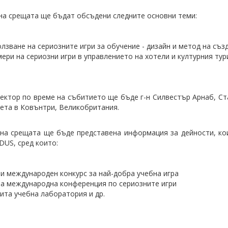
на срещата ще бъдат обсъдени следните основни теми:
лзване на сериозните игри за обучение - дизайн и метод на съз
ери на сериозни игри в управлението на хотели и културния ту
ектор по време на събитието ще бъде г-н Силвестър Арнаб, Ст
ета в Ковънтри, Великобритания.
на срещата ще бъде представена информация за дейности, коит
DUS, сред които:
и международен конкурс за най-добра учебна игра
а международна конференция по сериозните игри
ита учебна лаборатория и др.