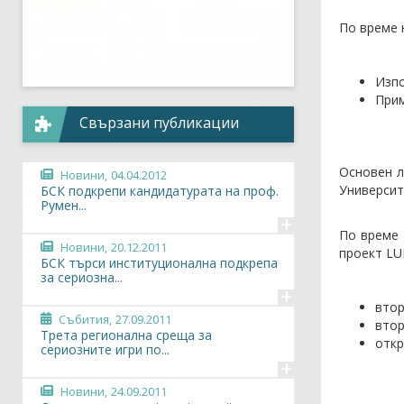
По време 
Изпо
Прим
Свързани публикации
Основен л
Новини,
04.04.2012
Университ
БСК подкрепи кандидатурата на проф.
Румен...
+
По време 
Новини,
20.12.2011
проект LU
БСК търси институционална подкрепа
за сериозна...
+
втор
Събития,
27.09.2011
втор
Трета регионална среща за
откр
сериозните игри по...
+
Новини,
24.09.2011