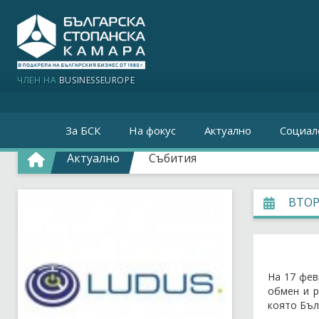
ЧЛЕН НА
BUSINESSEUROPE
За БСК
На фокус
Актуално
Социал
Актуално
Събития
ВТОР
На 17 фев
обмен и р
която Бъл