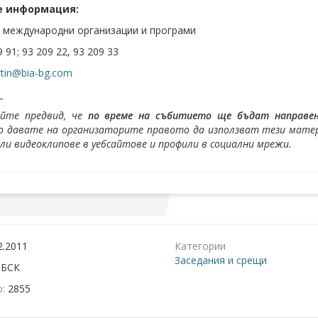
е информация:
 международни организации и програми
9 91; 93 209 22, 93 209 33
tin@bia-bg.com
_
айте предвид, че
по време на събитието ще бъдат направени
 давате на организаторите правото да използват тези матери
или видеоклипове в уебсайтове и профили в социални мрежи.
2.2011
Категории
Заседания и срещи
:
БСК
о:
2855