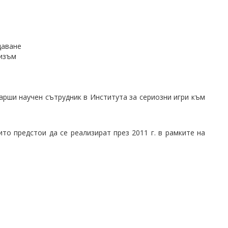
даване
ризъм
арши научен сътрудник в Института за сериозни игри към
о предстои да се реализират през 2011 г. в рамките на