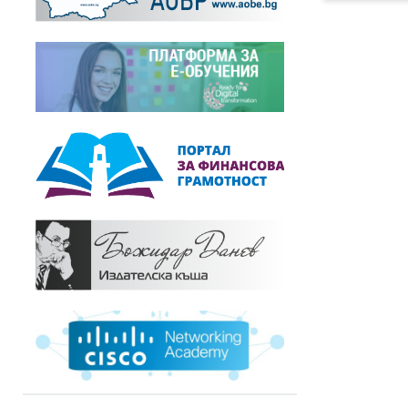
Новини,
11.02.2011
Работна среща по международен
проект за...
+
Новини,
14.07.2010
Успешно българско участие на първия
европейски...
+
Събития,
07.07.2010
Първа европейска конференция в
рамките на...
+
Събития,
18.06.2010
Първи европейски конкурс за най-
добра сериозна...
+
Събития,
11.06.2010
Информационен ден по сериозните
игри и проекта...
+
Фотогалерия,
18.02.2010
Втора работна среща по проект