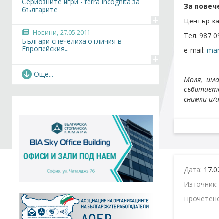
Сериозните игри - terra incognita за
За повеч
българите
+
Център за
Новини,
27.05.2011
Тел. 987 0
Българи спечелиха отличия в
Европейския...
e-mail:
mar
+
____________
Събития,
15.04.2011
Още...
Моля, им
2-ри европейски конкурс за най-добра
сериозна игра
събитието
+
снимки и/
Фотогалерия,
17.02.2011
Втора регионална среща по
международния проект...
+
Новини,
17.02.2011
На 2-та работна среща по проект
LUDUS в...
Дата:
17.0
+
Източник
Събития,
17.02.2011
Втора регионална среща по
Прочетен
международния проект...
+