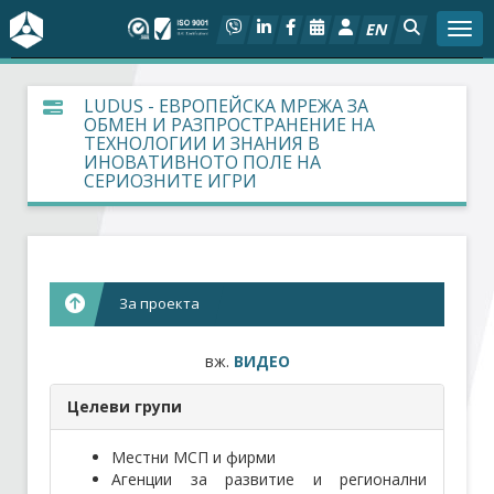
EN
Togg
За БСК
LUDUS - ЕВРОПЕЙСКА МРЕЖА ЗА
ОБМЕН И РАЗПРОСТРАНЕНИЕ НА
ТЕХНОЛОГИИ И ЗНАНИЯ В
На фокус
ИНОВАТИВНОТО ПОЛЕ НА
СЕРИОЗНИТЕ ИГРИ
Актуално
Социален диалог
За проекта
Дейности
вж.
ВИДЕО
Арбитражен съд
Целеви групи
Проекти
Местни МСП и фирми
Агенции за развитие и регионални
Членове