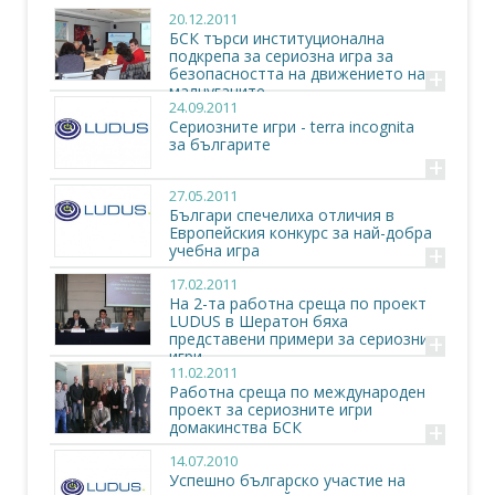
20.12.2011
БСК търси институционална
подкрепа за сериозна игра за
+
безопасността на движението на
малчуганите
24.09.2011
Сериозните игри - terra incognita
за българите
+
27.05.2011
Българи спечелиха отличия в
Европейския конкурс за най-добра
+
учебна игра
17.02.2011
На 2-та работна среща по проект
LUDUS в Шератон бяха
+
представени примери за сериозни
игри
11.02.2011
Работна среща по международен
проект за сериозните игри
+
домакинства БСК
14.07.2010
Успешно българско участие на