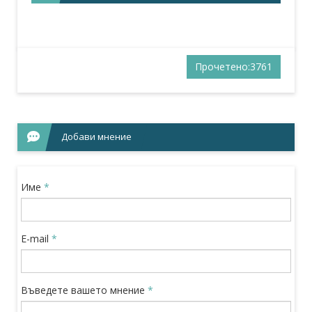
Бранимир Ханджиев
София 1000, Алабин 16-20, стая 206
+3592 932 09 22, +3592 987 09 91
Прочетено:3761
Людмила Мецова
1527 София, ул. Чаталджа 76
+3592 932 09 22
Добави мнение
Име
*
E-mail
*
Въведете вашето мнение
*