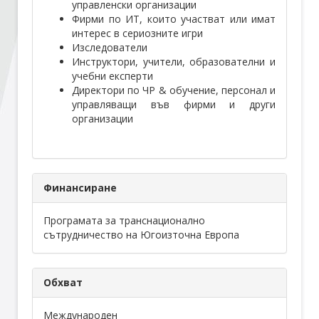
управленски организации
Фирми по ИТ, които участват или имат
интерес в сериозните игри
Стани член
Изследователи
Инструктори, учители, образователни и
Абонирайте се!
учебни експерти
Директори по ЧР & обучение, персонал и
управляващи във фирми и други
организации
Финансиране
Програмата за транснационално
сътрудничество на Югоизточна Европа
Обхват
Международен