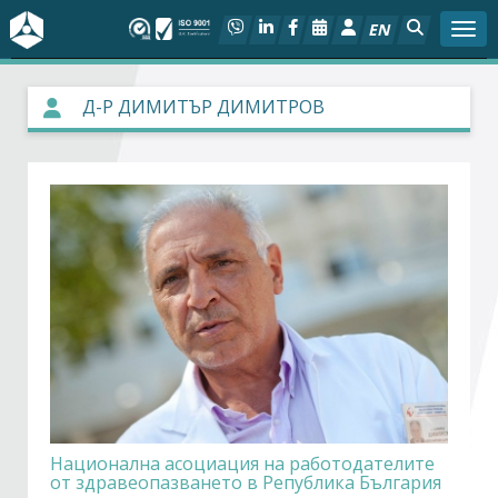
EN
Togg
За БСК
Д-Р ДИМИТЪР ДИМИТРОВ
На фокус
Актуално
Социален диалог
Дейности
Арбитражен съд
Проекти
Национална асоциация на работодателите
от здравеопазването в Република България
Членове