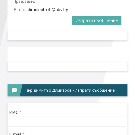
Председател
E-mail:
Стани член
Изпрати съобщение
Абонирайте се!
д-р Димитър Димитров - Изпрати съобщение
Име
*
E-mail
*