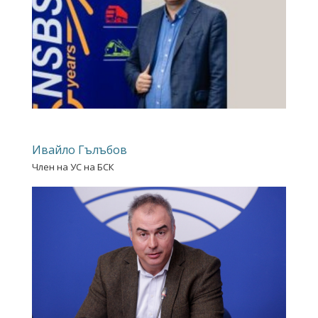
Ивайло Гълъбов
Член на УС на БСК