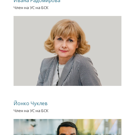
Ивана Радомирова
Член на УС на БСК
Йонко Чуклев
Член на УС на БСК