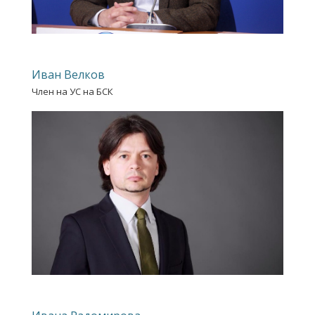
Иван Велков
Член на УС на БСК