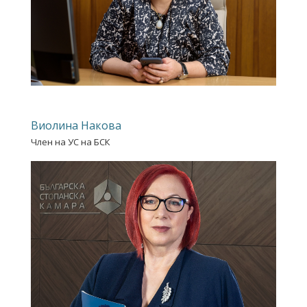
Виолина Накова
Член на УС на БСК