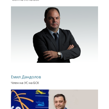
Емил Дандолов
Член на УС на БСК