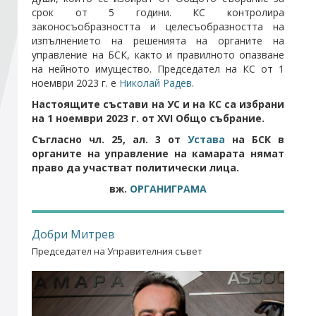
срок от 5 години. КС контролира
законосъобразността и целесъобразността на
Стани член
изпълнението на решенията на органите на
управление на БСК, както и правилното опазване
на нейното имущество. Председател на КС от 1
Абонирайте се!
ноември 2023 г. е
Николай Радев
.
Настоящите състави на УС и на КС са избрани
на 1 ноември 2023 г. от XVI Общо събрание.
Съгласно чл. 25, ал. 3 от
Устава
на БСК в
органите на управление на камарата нямат
право да участват политически лица.
вж.
ОРГАНИГРАМА
Добри Митрев
Председател на Управителния съвет