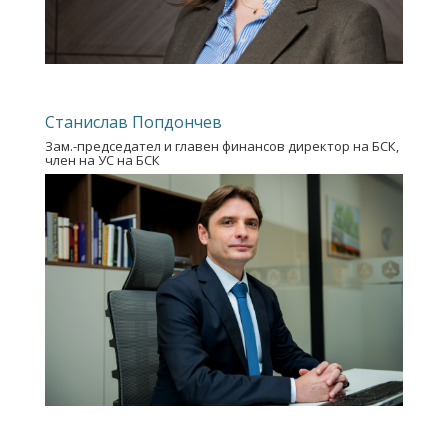
Станислав Попдончев
Зам.-председател и главен финансов директор на БСК,
член на УС на БСК