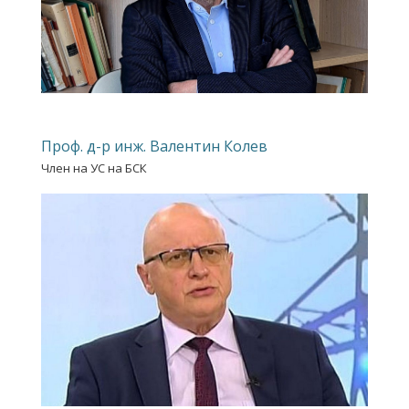
Проф. д-р инж. Валентин Колев
Член на УС на БСК