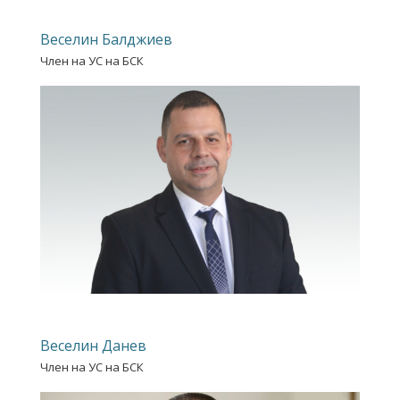
Веселин Балджиев
Член на УС на БСК
Веселин Данев
Член на УС на БСК