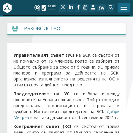
EN
Togg
За БСК
РЪКОВОДСТВО
На фокус
Управителният съвет (УС)
на БСК се състои от
Актуално
не по-малко от 15 членове, които се избират от
Общото събрание за срок от 5 години. УС приема
Социален диалог
планове и програми за дейността на БСК,
организира изпълнението на решенията на ОС и
отчита своята дейност пред него.
Дейности
Председателят на УС
се избира измежду
членовете на Управителния съвет. Той ръководи и
Арбитражен съд
представлява организацията в страната и
чужбина. Настоящият председател на БСК
Добри
Проекти
Митрев
е на тази длъжност от 1 септември 2021 г.
Контролният съвет (КС)
се състои от трима
души, които се избират от Общото събрание за
Членове