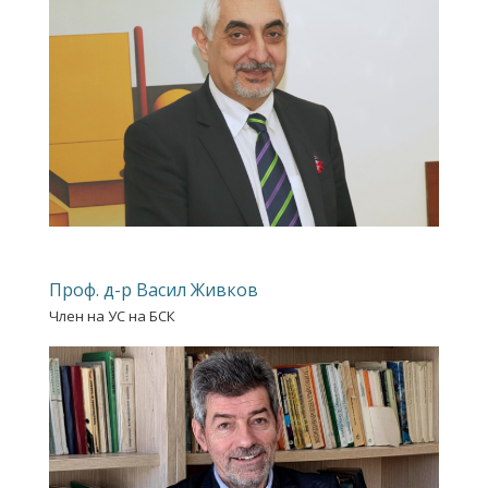
Проф. д-р Васил Живков
Член на УС на БСК