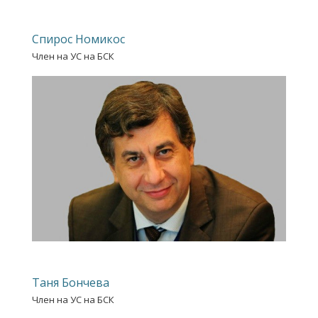
Спирос Номикос
Член на УС на БСК
Таня Бончева
Член на УС на БСК