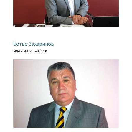
Ботьо Захаринов
Член на УС на БСК