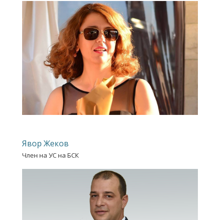
Явор Жеков
Член на УС на БСК