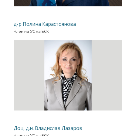
д-р Полина Карастоянова
Член на УС на БСК
Доц. д.н. Владислав Лазаров
Член на УС на БСК