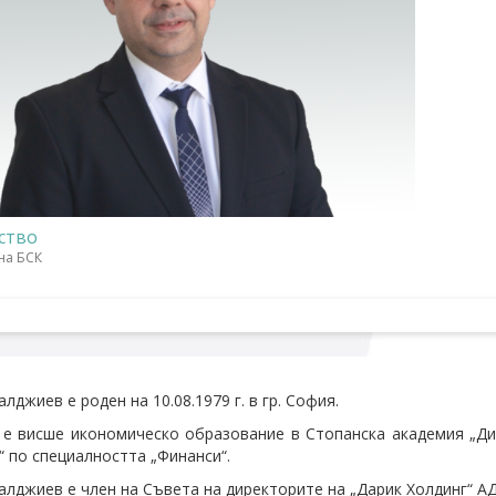
ство
на БСК
лджиев е роден на 10.08.1979 г. в гр. София.
е висше икономическо образование в Стопанска академия „Д
“ по специалността „Финанси“.
алджиев е член на Съвета на директорите на „Дарик Холдинг“ АД