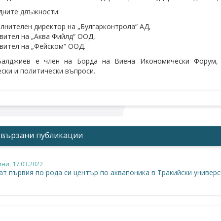
дните длъжности:
лнителен директор на „Булгарконтрола“ АД,
вител на „Аква Фийлд“ ООД,
вител на „Фейском“ ООД.
Балджиев е член на Борда на Виена Икономически Форум,
ски и политически въпроси.
Свързани публикации
ини
, 17.03.2022
ат първия по рода си център по аквапоника в Тракийски универ