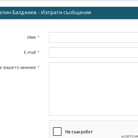
елин Балджиев - Изпрати съобщение
Име
*
E-mail
*
е вашето мнение
*