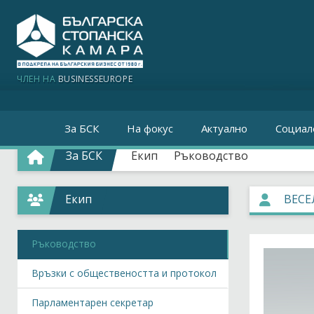
ЧЛЕН НА
BUSINESSEUROPE
За БСК
На фокус
Актуално
Социал
За БСК
Екип
Ръководство
Екип
ВЕСЕ
Ръководство
Връзки с обществеността и протокол
Парламентарен секретар