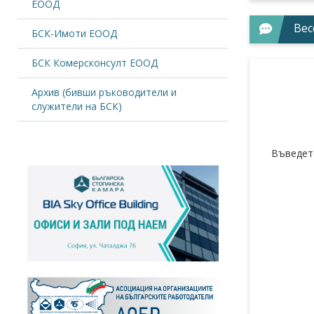
ЕООД
Вес
БСК-Имоти ЕООД
БСК Комерсконсулт ЕООД
Архив (бивши ръководители и
служители на БСК)
Въведет