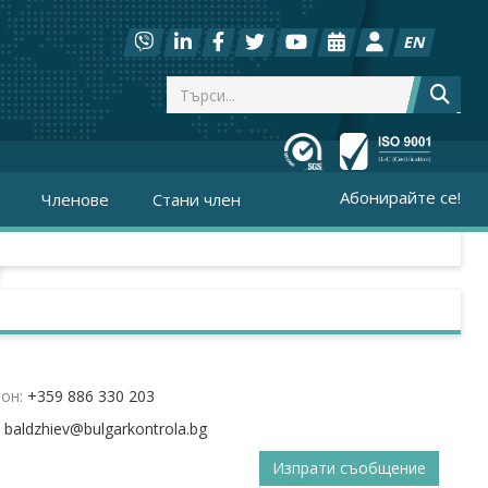
EN
Абонирайте се!
Членове
Стани член
он:
+359 886 330 203
:
Изпрати съобщение