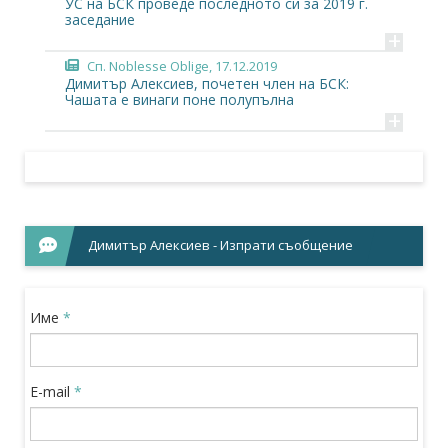
УС на БСК проведе последното си за 2019 г.
заседание
+
Сп. Noblesse Oblige
, 17.12.2019
Димитър Алексиев, почетен член на БСК:
Чашата е винаги поне полупълна
+
Димитър Алексиев - Изпрати съобщение
Име
*
E-mail
*