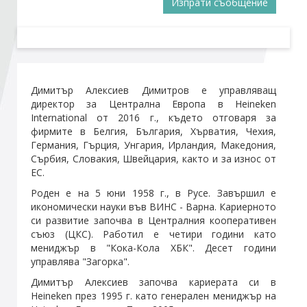
Изпрати съобщение
Стани член
Абонирайте се!
Димитър Алексиев Димитров е управляващ
директор за Централна Европа в Heineken
International от 2016 г., където отговаря за
фирмите в Белгия, България, Хърватия, Чехия,
Германия, Гърция, Унгария, Ирландия, Македония,
Сърбия, Словакия, Швейцария, както и за износ от
ЕС.
Роден е на 5 юни 1958 г., в Русе. Завършил е
икономически науки във ВИНС - Варна. Кариерното
си развитие започва в Централния кооперативен
съюз (ЦКС). Работил е четири години като
мениджър в "Кока-Кола ХБК". Десет години
управлява "Загорка".
Димитър Алексиев започва кариерата си в
Heineken през 1995 г. като генерален мениджър на