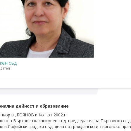
жен съд
едател
нална дейност и образование
ньор в „БОЯНОВ и Ко.“ от 2002 г.;
я във Върховен касационен съд, председател на Търговско отдел
я в Софийски градски съд, дела по гражданско и търговско право 