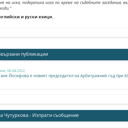
ане на иска, подкрепиха иска по време на съдебните заседания,
ходи.“
нглийски и руски езици.
Свързани публикации
ини
, 06.04.2022
Таня Йосифова е новият председател на Арбитражния съд при Б
а Чутуркова - Изпрати съобщение