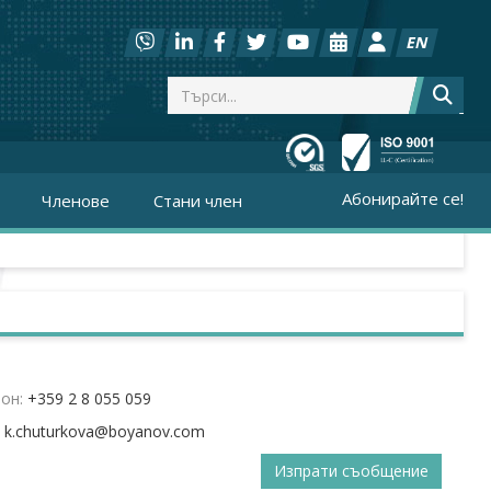
EN
Абонирайте се!
Членове
Стани член
он:
+359 2 8 055 059
:
Изпрати съобщение