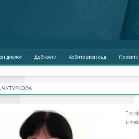
ен диалог
Дейности
Арбитражен съд
Проекти
 ЧУТУРКОВА
Телеф
E-mail