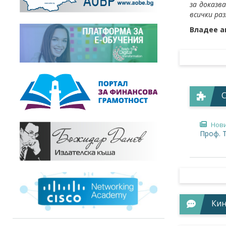
за доказв
всички раз
Владее а
Нов
Проф. 
Кин