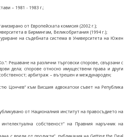
ви – 1981 - 1983 г.;
низирано от Европейската комисия (2002 г.);
иверситета в Бирмингам, Великобритания (1994 г.);
туриране на съдебната система в Университета на Южен
.“: Решаване на различни търговски спорове, свързани с
дови дела; спорове относно имуществени права и други
 собственост; арбитраж – вътрешен и международен;
ъстю Цончев“ към Висшия адвокатски съвет на Република
убликувано от Националния институт на правосъдието на
и интелектуална собственост“ на Правния наръчник на
на с вреди от продукти“, публикация на Getting the Deal