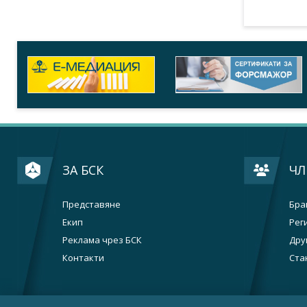
ЗА БСК
ЧЛ
Представяне
Бра
Екип
Рег
Реклама чрез БСК
Дру
Контакти
Ста