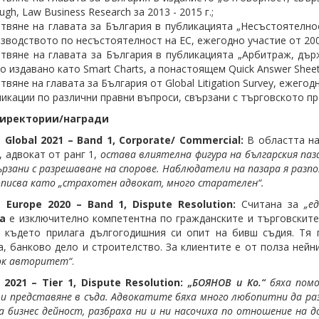
ugh, Law Business Research за 2013 - 2015 г.;
твяне на главата за България в публикацията „Несъстоятелно
зводството по несъстоятелност на ЕС, ежегодно участие от 2007 
твяне на главата за България в публикацията „Арбитраж, държа
о издавано като Smart Charts, а понастоящем Quick Answer Shee
твяне на главата за България от Global Litigation Survey, ежегодн
икации по различни правни въпроси, свързани с търговското пра
иректории/награди
 Global 202
1
– Band 1, Corporate/ Commercial:
В областта на
, адвокат от ранг 1,
остава влиятелна фигура на българския паз
вързани с разрешаване на спорове. Наблюдатели на пазара я раз
описва като „страхотен адвокат, много старателен“.
 Europe 2020 – Band 1, Dispute Resolution:
Считана за
„е
а
е изключително компетентна по гражданските и търговските
 където прилага дългогодишния си опит на бивш съдия. Тя 
а, банково дело и строителство. За клиентите е от полза нейн
ок авторитет“
.
 2021 – Tier 1, Dispute Resolution:
„БОЯНОВ и Ко.“
бяха помо
 и представяне в съда. Адвокатите бяха много любопитни да раз
а бизнес дейност, разбраха ни и ни насочиха по отношение на