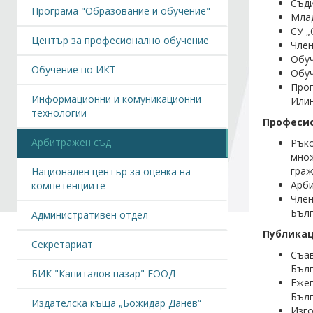
Съди
Програма "Образование и обучение"
Млад
СУ „
Център за професионално обучение
Член
Обуч
Обучение по ИКТ
Обуч
Прог
Информационни и комуникационни
Илин
технологии
Професио
Арбитражен съд
Ръко
множ
граж
Национален център за оценка на
Арби
компетенциите
Член
Бълг
Административен отдел
Публикац
Секретариат
Съав
Бълг
БИК "Капиталов пазар" ЕООД
Еже
Бълг
Издателска къща „Божидар Данев“
Изго