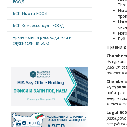
ЕООД
Thro
Изго
БСК-Имоти ЕООД
прои
Изго
БСК Комерсконсулт ЕООД
късн
Изго
Архив (бивши ръководители и
Публ
служители на БСК)
Правни д
Chambers
Чутуркова
умения, с
от тях я 
Chambers
Чутурков
арбитраж,
енергетик
много вис
Legal 500
разбиране
специфичн