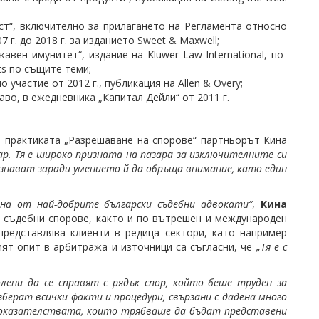
ст“, включително за прилагането на Регламента относно
г. до 2018 г. за изданието Sweet & Maxwell;
вен имунитет“, издание на Kluwer Law International, по-
ts по същите теми;
о участие от 2012 г., публикация на Allen & Overy;
во, в ежедневника „Капитал Дейли“ от 2011 г.
 практиката „Разрешаване на спорове“ партньорът Кина
ар. Тя е широко призната на пазара за изключителните си
познават заради умението й да обръща внимание, като един
дна от най-добрите български съдебни адвокати“
,
Кина
 съдебни спорове, както и по вътрешен и международен
представлява клиенти в редица сектори, като например
ият опит в арбитража и източници са съгласни, че
„Тя е с
лени да се справят с рядък спор, който беше труден за
берат всички факти и процедури, свързани с дадена много
 доказателствата, които трябваше да бъдат представени