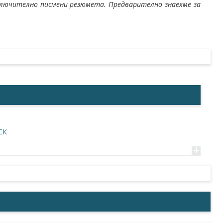
 включително писмени резюмета. Предварително знаехме за
СК
+