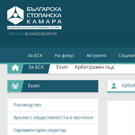
ЧЛЕН НА
BUSINESSEUROPE
За БСК
На фокус
Актуално
Социал
За БСК
Екип
Арбитражен съд
Екип
КИНА
Ръководство
Връзки с обществеността и протокол
Парламентарен секретар