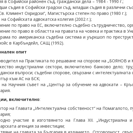
я в Софийски районен съд, граждански дела – 1984 - 1990 г.;
ши съдия в Софийски градски съд, младши съдия в различни съста
Св. Климент Охридски“, Магистърска степен по право (1980 г.);
 на Софийската адвокатска колегия (2002 г.);
ение по право на ЕС, включително съдебно сътрудничество, орга
ение по право в областта на правата на човека и практика в Ун
рама по американска съдебна система и уъркшоп по преструк
ойс в Карбъндейл, САЩ (1992).
нален опит
водител на Практиката по решаване на спорове на „БОЯНОВ и Ко
ество индустриални сектори, включително банково дело; тру
дански въпроси; съдебни спорове, свързани с интелектуалната
тър към АС на БСК;
 на Научния съвет на „Център за обучение на адвокати – Кр
ария.
ии, включително
:
тор на Главата „Интелектуална собственост“ на Помагалото, п
ария;
годно участие в изготвянето на Глава XII. „Индустриална 
арската агенция за инвестиции;
твяне на главата за България в изданието „Отговорност, свърза