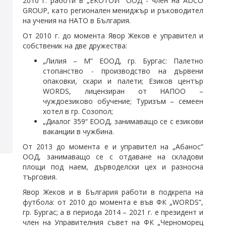
2010 г. работи в „ЕКОТОЙ” ООД - член на ADCO
GROUP, като регионален мениджър и ръководител
на учения на НАТО в България.
От 2010 г. до момента Явор Жеков е управител и
собственик на две дружества:
„Лилия – М” ЕООД, гр. Бургас: Палетно
стопанство - производство на дървени
опаковки, скари и палети; Езиков център
WORDS, лицензиран от НАПОО –
чуждоезиково обучение; Туризъм – семеен
хотел в гр. Созопол;
„Диалог 359“ ЕООД, занимаващо се с езикови
ваканции в чужбина.
От 2013 до момента е и управител на „Абанос”
ООД, занимаващо се с отдаване на складови
площи под наем, дърводелски цех и разносна
търговия.
Явор Жеков и в България работи в подкрепа на
футбола: от 2010 до момента е във ФК „WORDS”,
гр. Бургас; а в периода 2014 – 2021 г. е президент и
член на Управителния съвет на ФК „Черноморец