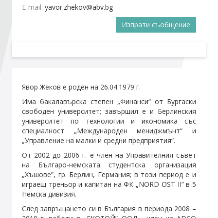
E-mail:
Изпрати съобщение
Стани член
Абонирайте се!
Явор Жеков е роден на 26.04.1979 г.
Има бакалавърска степен „Финанси“ от Бургаски
свободен университет; завършил е и Берлинския
университет по технологии и икономика със
специалност „Международен мениджмънт“ и
„Управление на малки и средни предприятия“.
От 2002 до 2006 г. е член на Управителния съвет
на Българо-немската студентска организация
„Хъшове”, гр. Берлин, Германия; в този период е и
играещ треньор и капитан на ФК „NORD OST ІІ” в 5
Немска дивизия.
След завръщането си в България в периода 2008 –