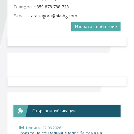
Телефон:
+359 878 788 728
Стани член
E-mail:
Изпрати съобщение
Абонирайте се!
Свързани публикации
Новини
, 12.06.2026
Ролята на социалния диалог бе тема на