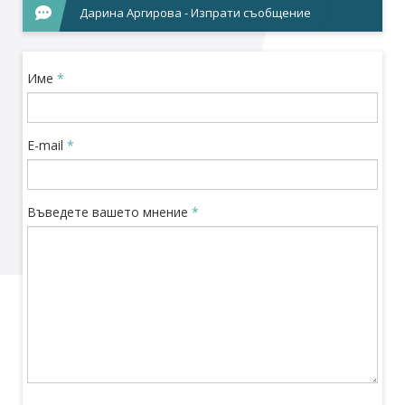
Дарина Аргирова - Изпрати съобщение
Име
*
E-mail
*
Въведете вашето мнение
*