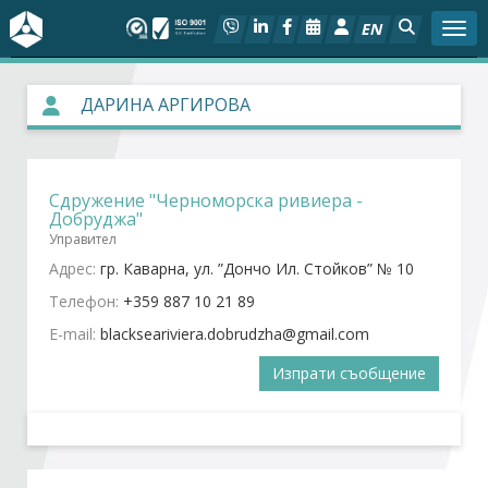
EN
Togg
За БСК
ДАРИНА АРГИРОВА
На фокус
Сдружение "Черноморска ривиера -
Актуално
Добруджа"
Управител
Социален диалог
Адрес:
гр. Каварна, ул. ”Дончо Ил. Стойков” № 10
Телефон:
+359 887 10 21 89
Дейности
E-mail:
Изпрати съобщение
Арбитражен съд
Проекти
Членове