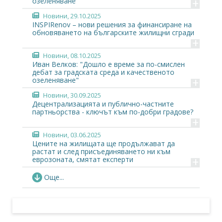
+
озеленяване
Новини
, 29.10.2025
INSPIRenov – нови решения за финансиране на
обновяването на българските жилищни сгради
+
Новини
, 08.10.2025
Иван Велков: "Дошло е време за по-смислен
дебат за градската среда и качественото
+
озеленяване"
Новини
, 30.09.2025
Децентрализацията и публично-частните
партньорства - ключът към по-добри градове?
+
Новини
, 03.06.2025
Цените на жилищата ще продължават да
растат и след присъединяването ни към
+
еврозоната, смятат експерти
Новини
, 02.06.2025
Още...
От хаос към институционалност: Как
еврозоната ще пренапише логиката на
+
имотния пазар в България?
Новини
, 21.05.2025