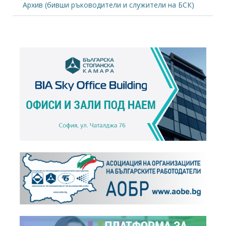
+
Архив (бивши ръководители и служители на БСК)
Новини
, 24.05.2019
"Чети етикета": Кариера у нас или в чужбина?
+
Новини
, 28.03.2019
Лицензирането на домоуправителите ли е
решението на междусъседските войни?
+
Новини
, 13.03.2019
Иван Велков е преизбран за председател на
БГФМА
+
Новини
, 22.02.2019
БГФМА организира информационно събитие
по проект ДЕФМ - Дигитални умения, свързани
+
с околната среда и приложими във фасилити
мениджмънта
Събития
, 28.11.2018
Oбучение по международни и европейски
стандарти за фасилити мениджмънт: ISO
+
41011-3 и EN 15221
Новини
, 28.09.2018