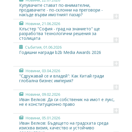
Купувачите стават по-внимателни,
продавачите - по-склонни на преговори -
+
накъде върви имотният пазар?
Новини
, 21.06.2026
Клъстер "София - град на знанието" ще
разработва технологични решения за
+
столицата
Събития
, 01.06.2026
Годишни награди b2b Media Awards 2026
+
Новини
, 03.04.2026
"Сдружавай се и владей": Как Китай гради
глобална бизнес империя?
+
Новини
, 09.02.2026
Иван Велков: Да си собственик на имот е лукс,
не е конституционно право
+
Новини
, 05.01.2026
Иван Велков: Бъдещето на градската среда
изисква визия, качество и устойчиво