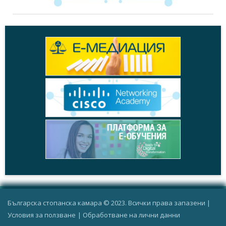
Новини
, 20.10.2017
Развитието на фасилити мениджмънта в
България
+
Събития
, 27.09.2017
Обучение по новите международни стандарти
за фасилити мениджмънт
+
Събития
, 27.06.2017
Представяне на резултатите от тестването на
платформата и проекта ВИФИ АКАДЕМИЯ ЗА
+
ФАСИЛИТИ МЕНИДЖМЪНТ
Новини
, 13.01.2016
Първа награда „Фасилити мениджър на
годината“
+
Българска стопанска камара © 2023. Всички права запазени |
Условия за ползване
|
Oбработване на лични данни