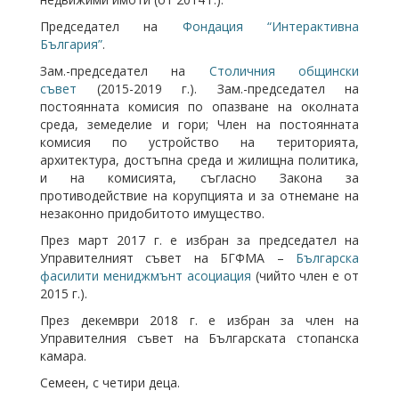
Председател на
Фондация “Интерактивна
България”
.
Зам.-председател на
Столичния общински
съвет
(2015-2019 г.). Зам.-председател на
постоянната комисия по опазване на околната
среда, земеделие и гори; Член на постоянната
комисия по устройство на територията,
архитектура, достъпна среда и жилищна политика,
и на комисията, съгласно Закона за
противодействие на корупцията и за отнемане на
незаконно придобитото имущество.
През март 2017 г. е избран за председател на
Управителният съвет на БГФМА –
Българска
фасилити мениджмънт асоциация
(чийто член е от
2015 г.).
През декември 2018 г. е избран за член на
Управителния съвет на Българската стопанска
камара.
Семеен, с четири деца.