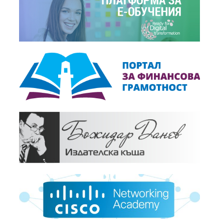
Българската фасилити мениджмънт асоциация
(БГФМА) отбеляза своята десета годишнина
+
Събития
, 29.05.2018
Енергиен мениджмънт-тенденции, иновации и
добри практики“
+
Новини
, 20.04.2018
Проведе се IV Фасилити мениджмънт форум
под надслов “Фасилити мениджмънт:
+
Подобряване качеството на живот”.
Събития
, 19.04.2018
IV-ти Фасилити мениджмънт форум
+
Новини
, 13.12.2017
БГФМА отличи журналисти за принос към
развитието на фасилити менджмънта в
+
България
Събития
, 29.11.2017
Обучение по новите Mеждународни стандарти
за ФМ и Eвропейска норма EN 15221
+