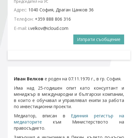
Председател на УС
Адрес:
1040 София, Драган Цанков 36
Стани член
Телефон:
+359 888 806 316
E-mail:
Абонирайте се!
Изпрати съобщение
Иван Велков
e роден на 07.11.1970 г., в гр. София.
Има над 25-годишен опит като консултант и
мениджър в международни и български компании,
в които е обучавал и управлявал екипи за работа
по инвестиционни проекти.
Медиатор, вписан в
Единния регистър на
медиаторите
към Министерството на
правосъдието.
Завършил е икономика в Пекин, където по-късно