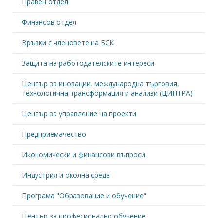
може да бъде ускорена с помощта на
Правен отдел
+
професионално управление от частния сектор
Финансов отдел
Новини
, 19.11.2021
Иван Велков: В България няма революции на
имотния пазар
Връзки с членовете на БСК
+
Новини
, 23.09.2021
Защита на работодателските интереси
Иван Велков: Лакомията бе фундаменталният
проблем на Evergrande
Център за иновации, международна търговия,
+
технологична трансформация и анализи (ЦИНТРА)
Събития
, 19.05.2021
Форум „Инвестиции в устойчива енергия“
Център за управление на проекти
+
Предприемачество
Новини
, 27.01.2021
Меморандум за сътрудничество между УНСС и
Икономически и финансови въпроси
БГФМА
+
Индустрия и околна среда
Новини
, 16.06.2020
BalREact#Action in crisis прогноза: Дълбока, но
Програма "Образование и обучение"
краткотрайна рецесия
+
Център за професионално обучение
Новини
, 05.05.2020