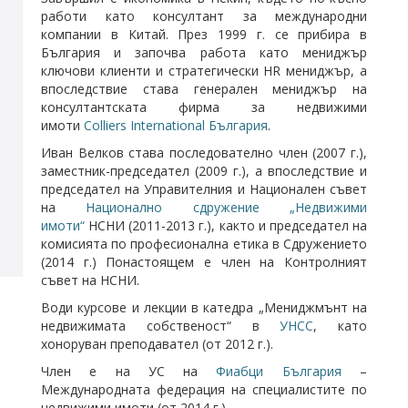
работи като консултант за международни
компании в Китай. През 1999 г. се прибира в
България и започва работа като мениджър
ключови клиенти и стратегически HR мениджър, а
впоследствие става генерален мениджър на
консултантската фирма за недвижими
имоти
Colliers International България
.
Иван Велков става последователно член (2007 г.),
заместник-председател (2009 г.), а впоследствие и
председател на Управителния и Национален съвет
на
Национално сдружение „Недвижими
имоти“
НСНИ (2011-2013 г.), както и председател на
комисията по професионална етика в Сдружението
(2014 г.) Понастоящем е член на Контролният
съвет на НСНИ.
Води курсове и лекции в катедра „Мениджмънт на
недвижимата собственост“ в
УНСС
, като
хоноруван преподавател (от 2012 г.).
Член е на УС на
Фиабци България
–
Международната федерация на специалистите по
недвижими имоти (от 2014 г.).